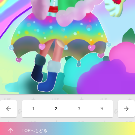
arrow_back
arrow_forward
1
2
3
9
arrow_upward
TOPへもどる