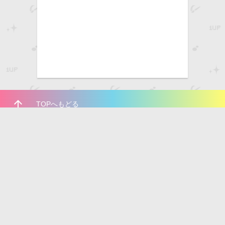
arrow_upward
TOPへもどる
いちあっぷをフォローしよう！
Pinterest
Facebook
Twitter
LINE
RSS
個人情報の取り扱いについて
広告掲載について