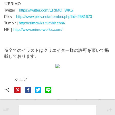
▽ERIMO
Twitter｜
https://twitter.com/ERIMO_WKS
Pixiv｜
http://www.pixiv.net/member.php?id=2681670
Tumblr |
http://erimowks.tumblr.com/
HP｜
http://www.erimo-works.com/
※全てのイラストはクリエイター様の許可を頂いて掲
載しております。
シェア
share