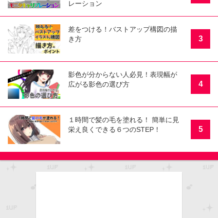
レーション
差をつける！バストアップ構図の描
3
き方
影色が分からない人必見！表現幅が
4
広がる影色の選び方
１時間で髪の毛を塗れる！ 簡単に見
5
栄え良くできる６つのSTEP！