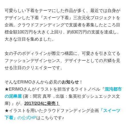
可愛らしい下着をテーマにした作品が多く、最近では自身が
デザインした下着『スイーツ下着』三次元化プロジェクトを
企画。クラウドファンディングで支援者を募集したところ目
標金額100万円を大きく上回り、約830万円の支援を達成し、
大きな注目を集めました。
女の子のボディラインが際立つ構図に、可愛さを引き立てる
ファッションデザインセンス、デザイナーとしての片鱗を見
せる注目のクリエイターです。
そんなERIMOさんから必見の
お知らせ
！
★ERIMOさんがイラストを担当するライトノベル『
混沌都市
の泥棒屋
(著：間宮 真琴 , 出版：集英社ダッシュエックス文
庫) 』が、
2017/2/24に発売！
★イラストを用いたクラウドファンディング企画
「スイーツ
下着」
の公式HP
はこちらです♪