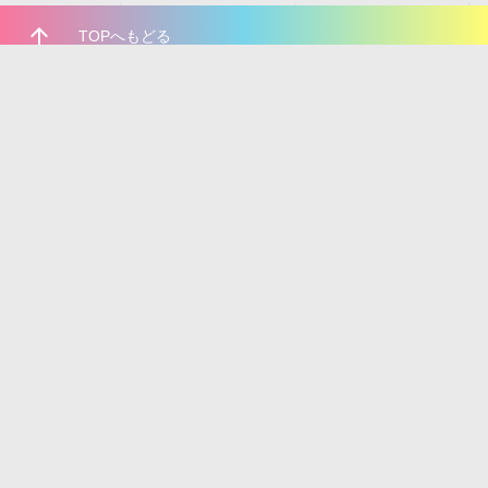
arrow_upward
TOPへもどる
いちあっぷをフォローしよう！
Pinterest
Facebook
Twitter
LINE
RSS
個人情報の取り扱いについて
広告掲載について
利用規約
運営会社について
お問い合わせ
POWERED by