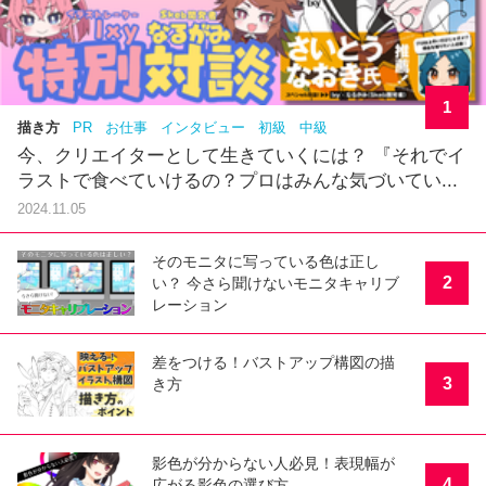
1
描き方
PR
お仕事
インタビュー
初級
中級
今、クリエイターとして生きていくには？ 『それでイ
ラストで食べていけるの？プロはみんな気づいてい...
2024.11.05
そのモニタに写っている色は正し
2
い？ 今さら聞けないモニタキャリブ
レーション
差をつける！バストアップ構図の描
3
き方
影色が分からない人必見！表現幅が
4
広がる影色の選び方