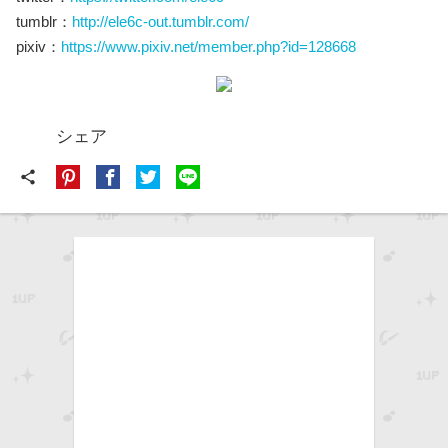
tumblr：
http://ele6c-out.tumblr.com/
pixiv：
https://www.pixiv.net/member.php?id=128668
シェア
share