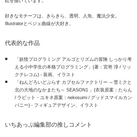
絵を描いています。
好きなモチーフは、きらきら、透明、人魚、魔法少女。
Illustratorとベジェ曲線が大好き。
代表的な作品
「妖怪プログラミング アルゴとリズムの冒険 しっかり考
える小中学生の本格プログラミング」(著：宮嵜 淳 / リッ
クテレコム) - 装画、イラスト
「ねんどろいどぷらす カプセルファクトリー ～雪ミクと
北の大地のなかまたち～ SEASON1 」(衣装原案：たらん
/ ラビット・ユキネ原案：nekosumi / グッドスマイルカン
パニー) - フィギュアデザイン、イラスト
いちあっぷ編集部の推しコメント