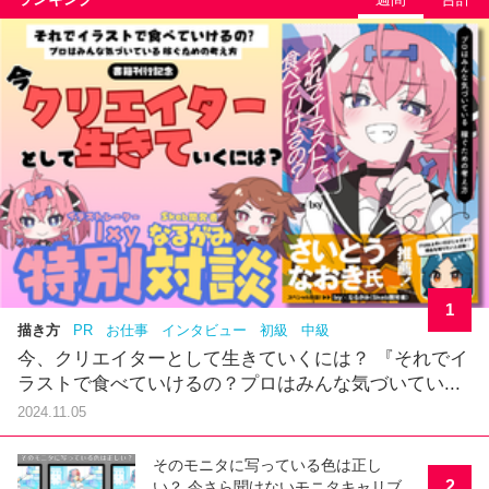
1
描き方
PR
お仕事
インタビュー
初級
中級
今、クリエイターとして生きていくには？ 『それでイ
ラストで食べていけるの？プロはみんな気づいてい...
2024.11.05
そのモニタに写っている色は正し
2
い？ 今さら聞けないモニタキャリブ