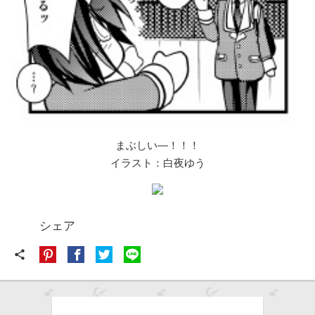
まぶしい―！！！
イラスト：白夜ゆう
シェア
share