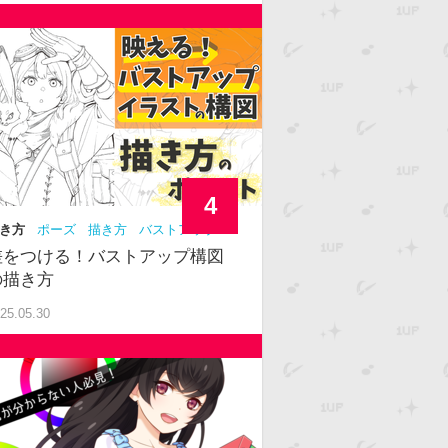
4
き方
ポーズ
描き方
バストアップ
級者
構図
差をつける！バストアップ構図
の描き方
25.05.30