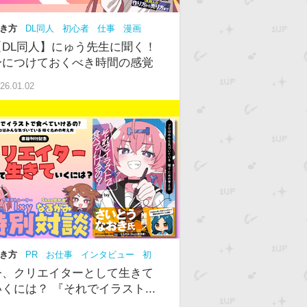
き方
DL同人
初心者
仕事
漫画
NS
【DL同人】にゅう先生に聞く！
身につけておくべき時間の感覚
26.01.02
き方
PR
お仕事
インタビュー
初
中級
今、クリエイターとして生きて
いくには？ 『それでイラスト...