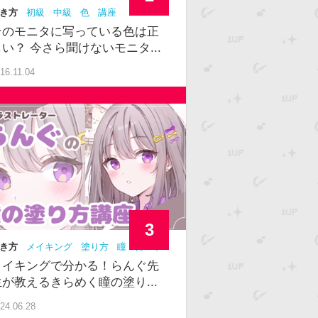
き方
初級
中級
色
講座
そのモニタに写っている色は正
しい？ 今さら聞けないモニタ...
16.11.04
3
き方
メイキング
塗り方
瞳
目
中
メイキングで分かる！らんぐ先
生が教えるきらめく瞳の塗り...
24.06.28