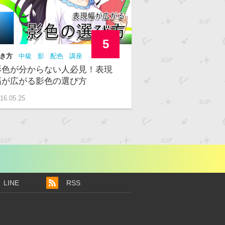
5
き方
中級
影
配色
講座
影色が分からない人必見！表現
幅が広がる影色の選び方
16.05.25
LINE
RSS