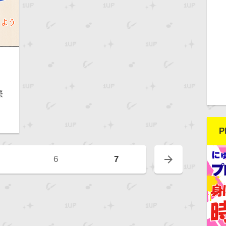
際
P
arrow_forward
6
7