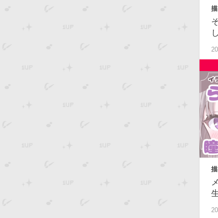
描
20
描
級
20