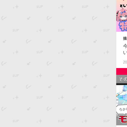
描
級
20