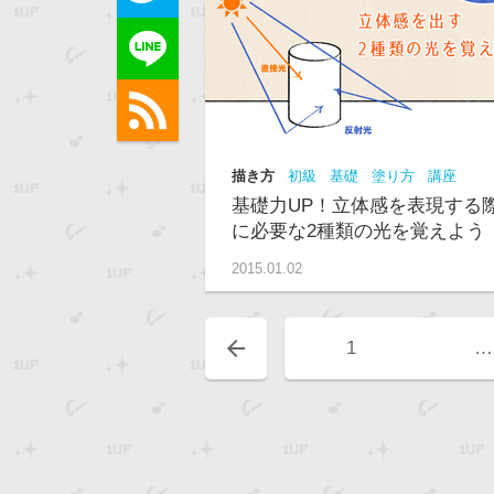
描き方
初級
基礎
塗り方
講座
基礎力UP！立体感を表現する
に必要な2種類の光を覚えよう
2015.01.02
arrow_back
1
…