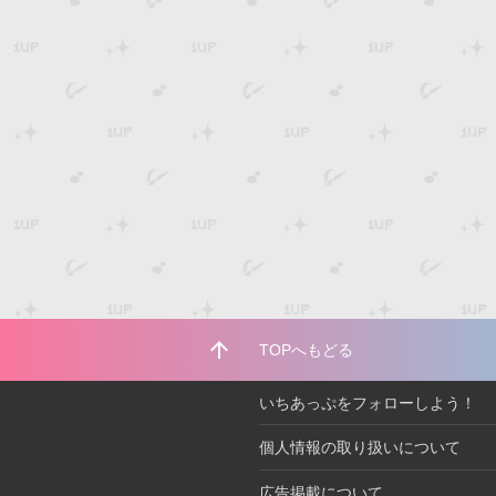
arrow_upward
TOPへもどる
いちあっぷをフォローしよう！
個人情報の取り扱いについて
広告掲載について