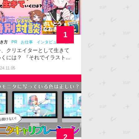
1
き方
PR
お仕事
インタビュー
初
中級
今、クリエイターとして生きて
いくには？ 『それでイラスト...
24.11.05
2