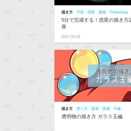
描き方
宇宙
惑星
講座
Photoshop
5分で完成する！惑星の描き方
座
2017.04.28
描き方
塗り方
講座
質感
中級
透明物の描き方 ガラス玉編