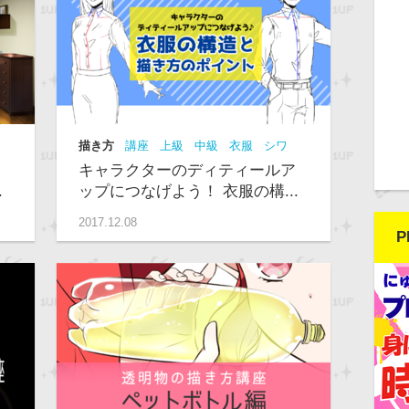
描き方
講座
上級
中級
衣服
シワ
キャラクターのディティールア
.
ップにつなげよう！ 衣服の構...
2017.12.08
P