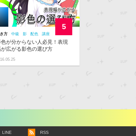
5
き方
中級
影
配色
講座
影色が分からない人必見！表現
幅が広がる影色の選び方
16.05.25
LINE
RSS