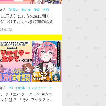
き方
DL同人
初心者
仕事
漫画
NS
【DL同人】にゅう先生に聞く！
身につけておくべき時間の感覚
26.01.02
き方
PR
お仕事
インタビュー
初
中級
今、クリエイターとして生きて
いくには？ 『それでイラスト...