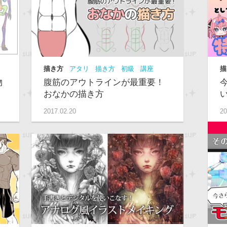
描き方
アタリ
描き方
初級
講座
描
級
物
腹筋のアウトラインが最重要！
おなかの描き方
2017.02.20
20