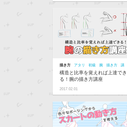
描き方
アタリ
初級
腕
描き方
講
座
構造と比率を覚えれば上達でき
る！腕の描き方講座
2017.02.01