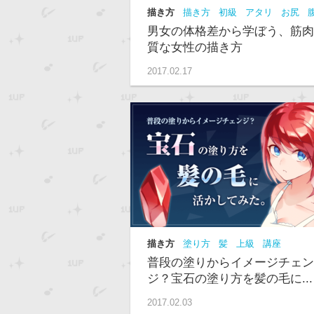
描き方
描き方
初級
アタリ
お尻
筋
体
講座
男女の体格差から学ぼう、筋肉
質な女性の描き方
2017.02.17
描き方
塗り方
髪
上級
講座
MUGENUP
普段の塗りからイメージチェン
ジ？宝石の塗り方を髪の毛に...
2017.02.03