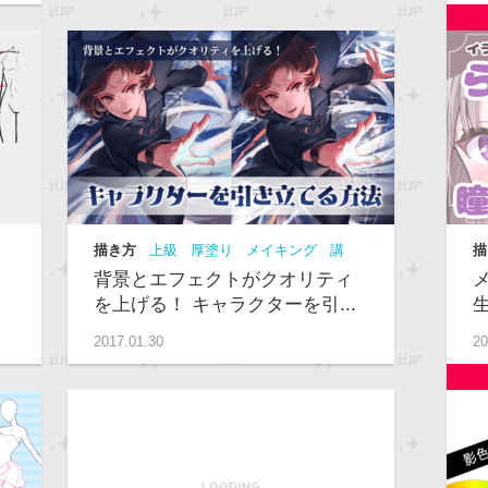
描き方
上級
厚塗り
メイキング
講
描
座
級
背景とエフェクトがクオリティ
を上げる！ キャラクターを引...
2017.01.30
20