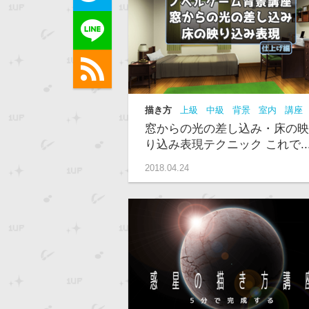
描き方
上級
中級
背景
室内
講座
ノベルゲーム背景講座主人公部屋編
窓からの光の差し込み・床の映
り込み表現テクニック これで..
2018.04.24