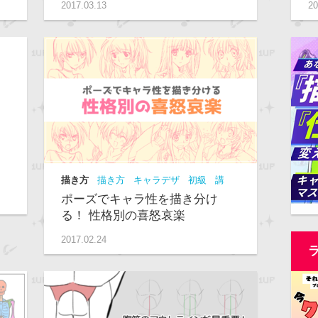
2017.03.13
20
描き方
描き方
キャラデザ
初級
講
座
ポーズでキャラ性を描き分け
る！ 性格別の喜怒哀楽
2017.02.24