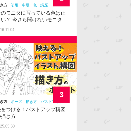
き方
初級
中級
色
講座
そのモニタに写っている色は正
しい？ 今さら聞けないモニタ...
16.11.04
3
き方
ポーズ
描き方
バストアップ
級者
構図
差をつける！バストアップ構図
の描き方
25.05.30