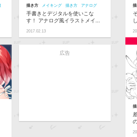
腹
描き方
メイキング
描き方
アナログ
描
講座
中級
手書きとデジタルを使いこな
す！ アナログ風イラストメイ...
2017.02.13
20
広告
描
中
20