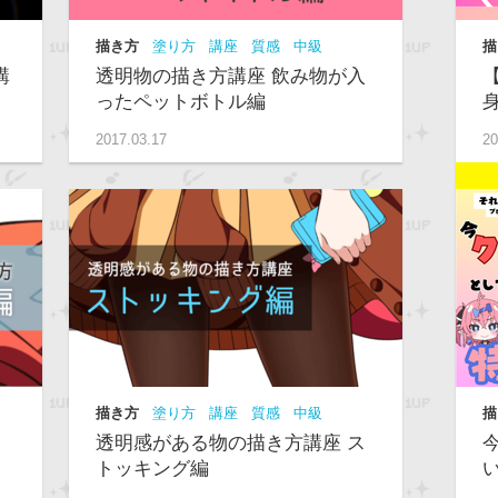
描き方
塗り方
講座
質感
中級
描
S
講
透明物の描き方講座 飲み物が入
ったペットボトル編
2017.03.17
20
描き方
塗り方
講座
質感
中級
描
級
透明感がある物の描き方講座 ス
トッキング編