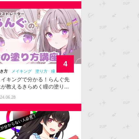
4
き方
メイキング
塗り方
瞳
目
中
メイキングで分かる！らんぐ先
生が教えるきらめく瞳の塗り...
24.06.28