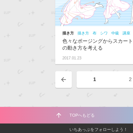
描き方
描き方
布
シワ
中級
講座
色々なポージングからスカート
の動き方を考える
2017.01.23
arrow_back
1
2
arrow_upward
TOPへもどる
いちあっぷをフォローしよう！