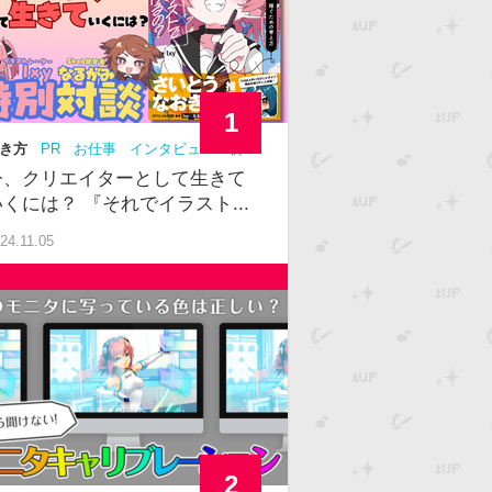
1
き方
PR
お仕事
インタビュー
初
中級
今、クリエイターとして生きて
いくには？ 『それでイラスト...
24.11.05
2