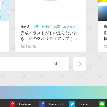
描き方
上級
仕上げ
加工
エフェク
描
ト
講座
完成イラストがもの足りないと
き、絵のクオリティアップさ...
2017.01.20
20
arrow_forward
…
14
Pinterest
Facebook
Twitter