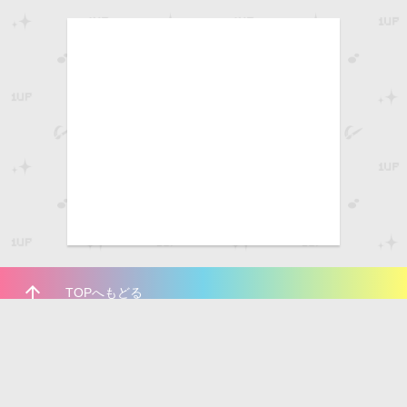
arrow_upward
TOPへもどる
いちあっぷをフォローしよう！
Pinterest
Facebook
Twitter