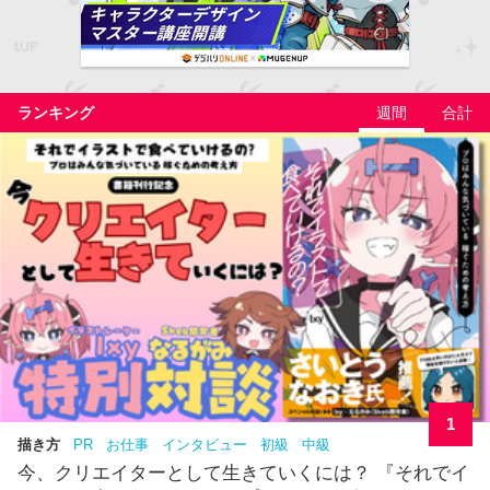
ランキング
週間
合計
1
描き方
PR
お仕事
インタビュー
初級
中級
今、クリエイターとして生きていくには？ 『それでイ