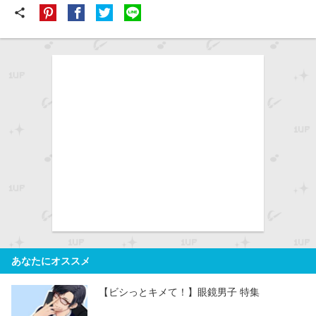
share
あなたにオススメ
【ビシっとキメて！】眼鏡男子 特集