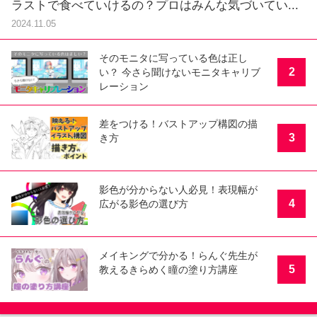
ラストで食べていけるの？プロはみんな気づいてい...
2024.11.05
そのモニタに写っている色は正し
2
い？ 今さら聞けないモニタキャリブ
レーション
差をつける！バストアップ構図の描
3
き方
影色が分からない人必見！表現幅が
4
広がる影色の選び方
メイキングで分かる！らんぐ先生が
5
教えるきらめく瞳の塗り方講座