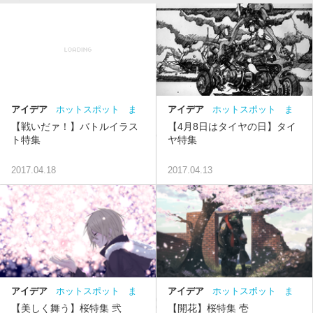
アイデア
ホットスポット
ま
アイデア
ホットスポット
ま
とめ
バトル
とめ
タイヤ
【戦いだァ！】バトルイラス
【4月8日はタイヤの日】タイ
ト特集
ヤ特集
2017.04.18
2017.04.13
アイデア
ホットスポット
ま
アイデア
ホットスポット
ま
とめ
桜
とめ
桜
【美しく舞う】桜特集 弐
【開花】桜特集 壱