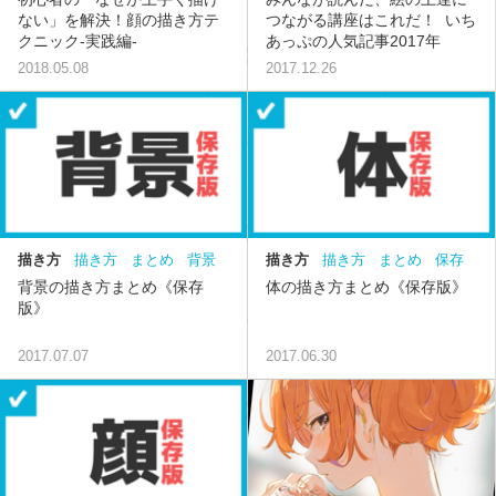
ない」を解決！顔の描き方テ
つながる講座はこれだ！ いち
クニック-実践編-
あっぷの人気記事2017年
2018.05.08
2017.12.26
描き方
描き方
まとめ
背景
描き方
描き方
まとめ
保存
パース
空
雲
水
岩
地面
版
背中
腕
手
脚
足
お
背景の描き方まとめ《保存
体の描き方まとめ《保存版》
草
腹
お尻
胸
アタリ
版》
2017.07.07
2017.06.30