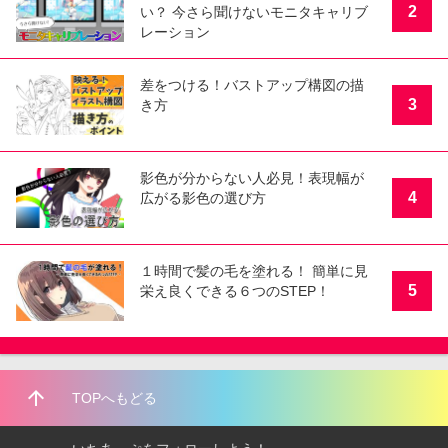
2
い？ 今さら聞けないモニタキャリブ
レーション
差をつける！バストアップ構図の描
3
き方
影色が分からない人必見！表現幅が
4
広がる影色の選び方
１時間で髪の毛を塗れる！ 簡単に見
5
栄え良くできる６つのSTEP！
arrow_upward
TOPへもどる