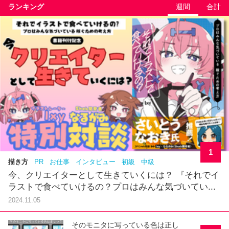
ランキング
週間
合計
1
描き方
PR
お仕事
インタビュー
初級
中級
今、クリエイターとして生きていくには？ 『それでイ
ラストで食べていけるの？プロはみんな気づいてい...
2024.11.05
そのモニタに写っている色は正し