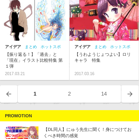
アイデア
まとめ
ホットスポ
アイデア
まとめ
ホットスポ
ット
ット
ロリ
【振り返る！】「過去」と
【うわようじょつよい】ロリ
「現在」イラスト比較特集 第
キャラ 特集
１弾
2017.03.21
2017.03.16
arrow_back
arrow_forward
1
2
14
PROMOTION
【DL同人】にゅう先生に聞く！身につけてお
くべき時間の感覚