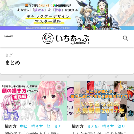
menu
search
カテゴリ
タグ
まとめ
描き方
中級
描き方
顔
まと
描き方
まとめ
描き方
塗り
め
方
構図
初心者の「なぜか上手く描け
みんなが読んだ、絵の上達に