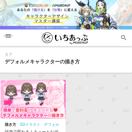
menu
search
カテゴリ
タグ
デフォルメキャラクターの描き方
描き方
SDイラスト
デフォル
メ
デフォルメキャラクターの
頭身で変わる！キュートなデ