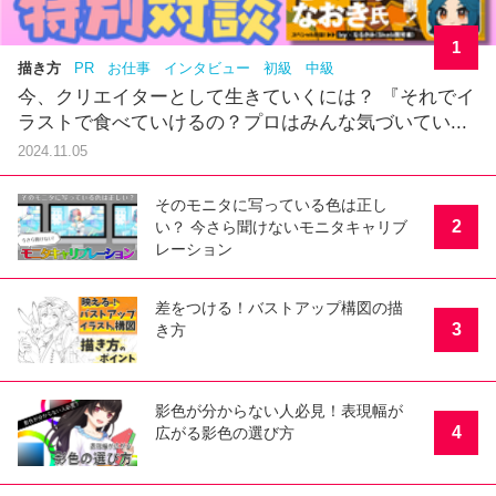
1
描き方
PR
お仕事
インタビュー
初級
中級
今、クリエイターとして生きていくには？ 『それでイ
ラストで食べていけるの？プロはみんな気づいてい...
2024.11.05
そのモニタに写っている色は正し
2
い？ 今さら聞けないモニタキャリブ
レーション
差をつける！バストアップ構図の描
3
き方
影色が分からない人必見！表現幅が
4
広がる影色の選び方