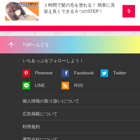
１時間で髪の毛を塗れる！ 簡単に見
5
栄え良くできる６つのSTEP！
arrow_upward
TOPへもどる
いちあっぷをフォローしよう！
Pinterest
Facebook
Twitter
LINE
RSS
個人情報の取り扱いについて
広告掲載について
利用規約
運営会社について