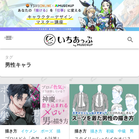
menu
search
カテゴリ
タグ
男性キャラ
描き方
イケメン
ポーズ
描
描き方
描き方
初級
中級
男
き方
男性キャラ
性キャラ
服
スーツ
プロはどう「色気」を計算し
スタイリッシュなイケオジ？