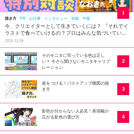
1
描き方
PR
お仕事
インタビュー
初級
中級
今、クリエイターとして生きていくには？ 『それでイ
ラストで食べていけるの？プロはみんな気づいてい...
2024.11.05
そのモニタに写っている色は正し
2
い？ 今さら聞けないモニタキャリブ
レーション
差をつける！バストアップ構図の描
3
き方
影色が分からない人必見！表現幅が
4
広がる影色の選び方