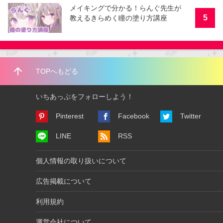
メイキングで分かる！らんぐ先生が
5
教えるきらめく瞳の塗り方講座
arrow_upward
TOPへもどる
いちあっぷをフォローしよう！
Pinterest
Facebook
Twitter
LINE
RSS
個人情報の取り扱いについて
広告掲載について
利用規約
運営会社について