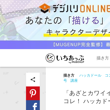
描き方
描き方
ハッカドール
コ
share
号
講座
「あざとカワイ
コレ！ ハッカド