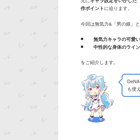
元に
キャラ設定をいかした
作ポイント
に迫ります。
今回は無気力&「男の娘」と
無気力キャラの可愛
中性的な身体のライ
をご紹介します。
DeN
も使