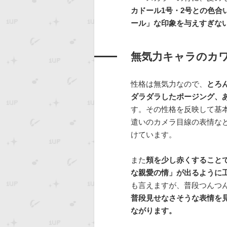
カドール1号・2号との色合
ール」な印象を与えすぎな
無気力キャラのカ
性格は無気力なので、
とろ
ダラダラしたポージング、
す。その性格を反映して基
遣いのカメラ目線の表情な
けています。
また
頬を少し赤くすること
な親愛の情」が出るように
も言えますが、普段つんつ
普段見せなさそうな表情を
ながります。