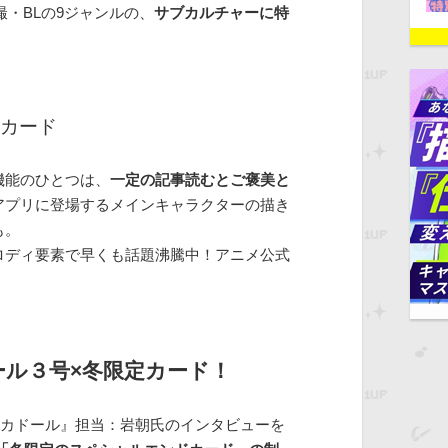
特撮・BLの9ジャンルの、
サブカルチャーに特
カード
機能のひとつは、
一定の記事読むとご褒美と
アプリに登場するメインキャラクターの描き
も。
ロディ要素で早くも話題沸騰中！アニメ公式
ル３号×冬限定カード！
ッカドール』担当：岩朝氏のインタビューを