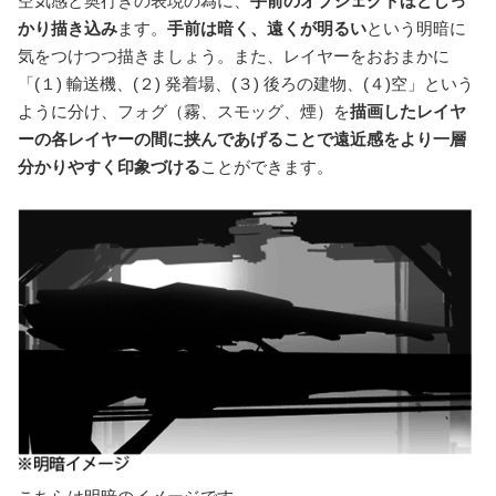
空気感と奥行きの表現の為に、
手前のオブジェクトほどしっ
かり描き込み
ます。
手前は暗く、遠くが明るい
という明暗に
気をつけつつ描きましょう。また、レイヤーをおおまかに
「(１) 輸送機、(２) 発着場、(３) 後ろの建物、(４)空」という
ように分け、フォグ（霧、スモッグ、煙）を
描画したレイヤ
ーの各レイヤーの間に挟んであげることで遠近感をより一層
分かりやすく印象づける
ことができます。