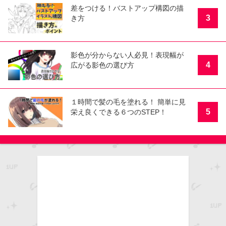
差をつける！バストアップ構図の描
3
き方
影色が分からない人必見！表現幅が
4
広がる影色の選び方
１時間で髪の毛を塗れる！ 簡単に見
5
栄え良くできる６つのSTEP！