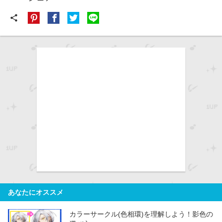
share
あなたにオススメ
カラーサークル(色相環)を理解しよう！影色の