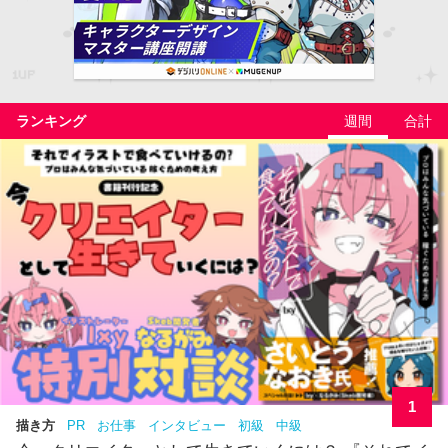
ランキング
週間
合計
1
描き方
PR
お仕事
インタビュー
初級
中級