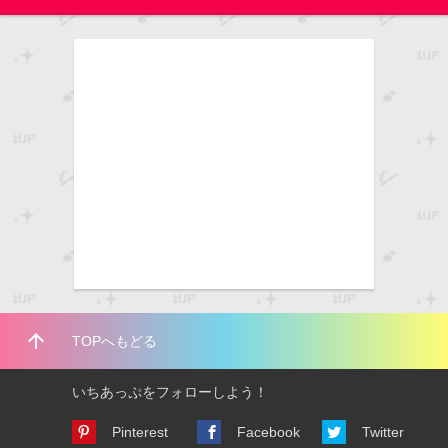
arrow_upward
TOPへもどる
いちあっぷをフォローしよう！
Pinterest
Facebook
Twitter