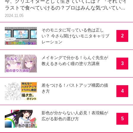
今、クリエイターとして生きていくには？ 『それでイ
ラストで食べていけるの？プロはみんな気づいてい...
2024.11.05
そのモニタに写っている色は正し
2
い？ 今さら聞けないモニタキャリブ
レーション
メイキングで分かる！らんぐ先生が
3
教えるきらめく瞳の塗り方講座
差をつける！バストアップ構図の描
4
き方
影色が分からない人必見！表現幅が
5
広がる影色の選び方