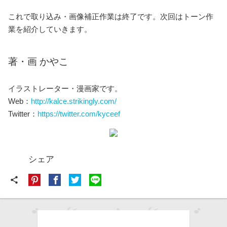
これで取り込み・画像補正作業は終了です。次回はトーン作
業を紹介していきます。
著・画 かやこ
イラストレーター・漫画家です。
Web：
http://kalce.strikingly.com/
Twitter：
https://twitter.com/kyceef
シェア
share