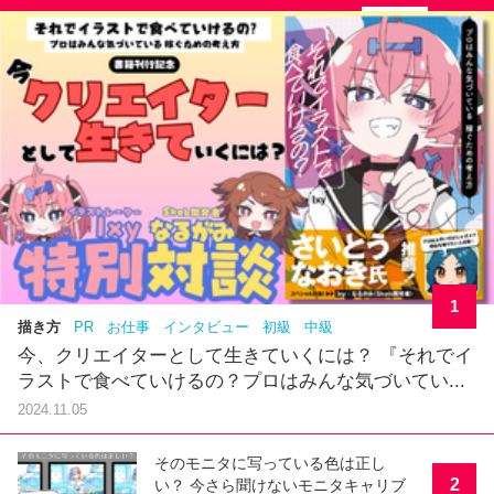
1
描き方
PR
お仕事
インタビュー
初級
中級
今、クリエイターとして生きていくには？ 『それでイ
ラストで食べていけるの？プロはみんな気づいてい...
2024.11.05
そのモニタに写っている色は正し
2
い？ 今さら聞けないモニタキャリブ