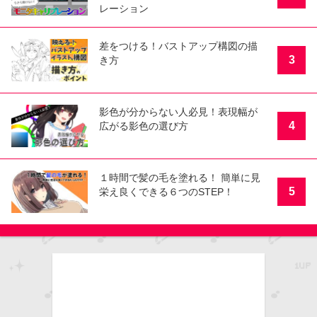
レーション
差をつける！バストアップ構図の描
3
き方
影色が分からない人必見！表現幅が
4
広がる影色の選び方
１時間で髪の毛を塗れる！ 簡単に見
5
栄え良くできる６つのSTEP！