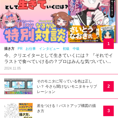
1
描き方
PR
お仕事
インタビュー
初級
中級
今、クリエイターとして生きていくには？ 『それでイ
ラストで食べていけるの？プロはみんな気づいてい...
2024.11.05
そのモニタに写っている色は正し
2
い？ 今さら聞けないモニタキャリブ
レーション
差をつける！バストアップ構図の描
3
き方