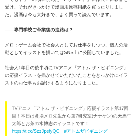
受け、それがきっかけで漫画用原稿用紙を買ったりしまし
た。漫画は今も大好きで、よく買って読んでいます。
――専門学校ご卒業後の進路は？
メロ：ゲーム会社で社会人としてお仕事をしつつ、個人の活
動としてイラストを描いてはSNS上に公開していました。
社会人1年目の後半頃にTVアニメ『アトム ザ・ビギニング』
の応援イラストを描かせていただいたことをきっかけにイラ
ストのお仕事もお請けするようになりました。
TVアニメ「アトム ザ・ビギニング」応援イラスト第17回
目！本日は灸場メロ先生から第7研究室(ナナケン)の天馬午
太郎とお茶の水博志のイラストです！
https://t.co/SzzJpefyQC
#アトムザビギニング