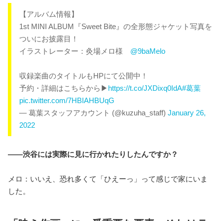
【アルバム情報】
1st MINI ALBUM『Sweet Bite』の全形態ジャケット写真を
ついにお披露目！
イラストレーター：灸場メロ様
@9baMelo
収録楽曲のタイトルもHPにて公開中！
予約・詳細はこちらから▶︎
https://t.co/JXDixq0IdA
#葛葉
pic.twitter.com/7HBIAHBUqG
— 葛葉スタッフアカウント (@kuzuha_staff)
January 26,
2022
――渋谷には実際に見に行かれたりしたんですか？
メロ：いいえ、恐れ多くて「ひえーっ」って感じで家にいま
した。