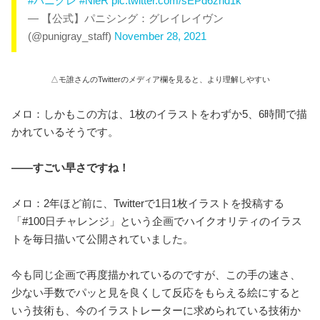
#パニグレ
#NieR
pic.twitter.com/sEPd6zhd1k
— 【公式】パニシング：グレイレイヴン
(@punigray_staff)
November 28, 2021
△モ誰さんのTwitterのメディア欄を見ると、より理解しやすい
メロ：しかもこの方は、1枚のイラストをわずか5、6時間で描
かれているそうです。
――すごい早さですね！
メロ：2年ほど前に、Twitterで1日1枚イラストを投稿する
「#100日チャレンジ」という企画でハイクオリティのイラス
トを毎日描いて公開されていました。
今も同じ企画で再度描かれているのですが、この手の速さ、
少ない手数でパッと見を良くして反応をもらえる絵にすると
いう技術も、今のイラストレーターに求められている技術か