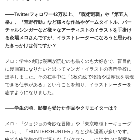
――Twitterフォロワー42万以上、『呪術廻戦』や『第五人
格』、『荒野行動』など様々な作品やゲームタイトル、バー
チャルシンガーなど様々なアーティストのイラストを手掛け
る灸場メロさんですが、イラストレーターになろうと思われ
たきっかけは何ですか？
メロ：学生の頃は漫画が読むのも描くのも大好きで、盲目的
に漫画家になりたいと思ってマンガ・イラストの専門学校に
進学しました。その在学中に「1枚の絵で物語や世界観を表現
できる仕事がある」ということを知り、イラストレーターを
志すようになりました。
――学生の頃、影響を受けた作品やクリエイターは？
メロ：『ジョジョの奇妙な冒険』や『東京喰種トーキョーグ
ール』、『HUNTER×HUNTER』など少年漫画が多いです。
中でも中学生の頃に読んだ『バクマン。』には大いに影響を