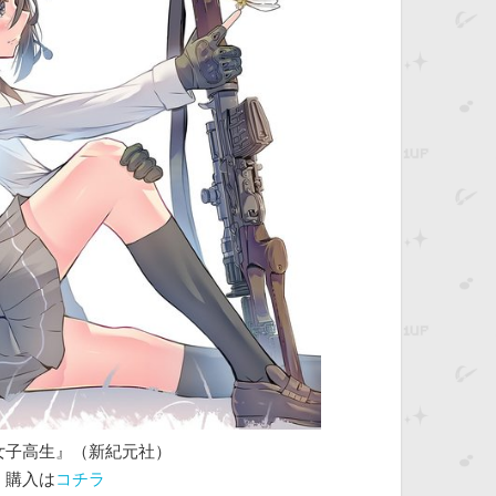
女子高生』（新紀元社）
購入は
コチラ