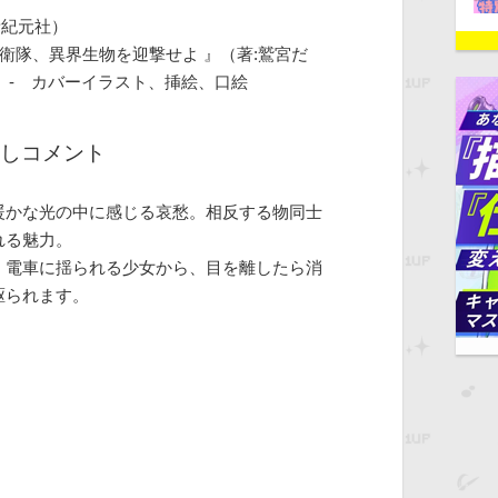
新紀元社）
自衛隊、異界生物を迎撃せよ 』（著:鷲宮だ
WA）- カバーイラスト、挿絵、口絵
しコメント
暖かな光の中に感じる哀愁。相反する物同士
れる魅力。
、電車に揺られる少女から、目を離したら消
駆られます。