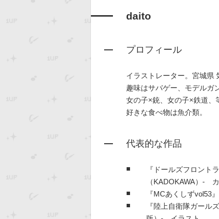
daito
プロフィール
イラストレーター。宮城県 
趣味はサバゲー、モデルガ
女の子×銃、女の子×鉄道、
好きな食べ物は魚介類。
代表的な作品
『ドールズフロントラ
（KADOKAWA）-
『MCあくしずvol5
『陸上自衛隊ガール
版）- イラスト