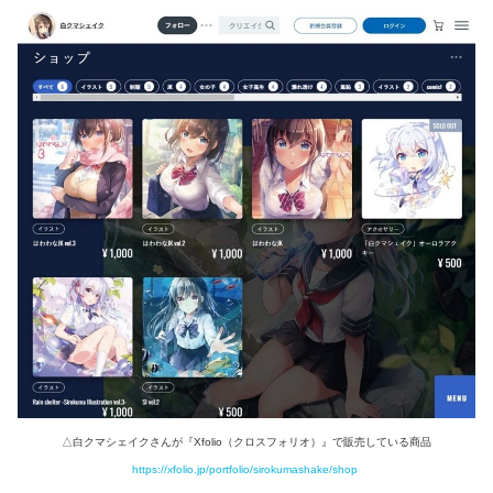
△白クマシェイクさんが『Xfolio（クロスフォリオ）』で販売している商品
https://xfolio.jp/portfolio/sirokumashake/shop