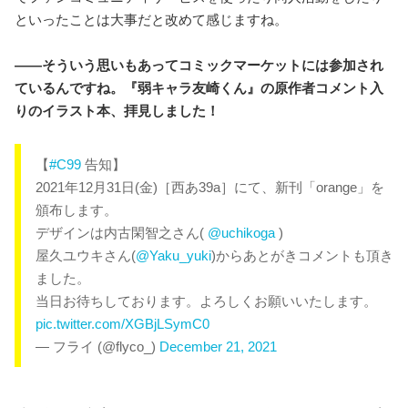
といったことは大事だと改めて感じますね。
――そういう思いもあってコミックマーケットには参加され
ているんですね。『弱キャラ友崎くん』の原作者コメント入
りのイラスト本、拝見しました！
【
#C99
告知】
2021年12月31日(金)［西あ39a］にて、新刊「orange」を
頒布します。
デザインは内古閑智之さん(
@uchikoga
)
屋久ユウキさん(
@Yaku_yuki
)からあとがきコメントも頂き
ました。
当日お待ちしております。よろしくお願いいたします。
pic.twitter.com/XGBjLSymC0
— フライ (@flyco_)
December 21, 2021