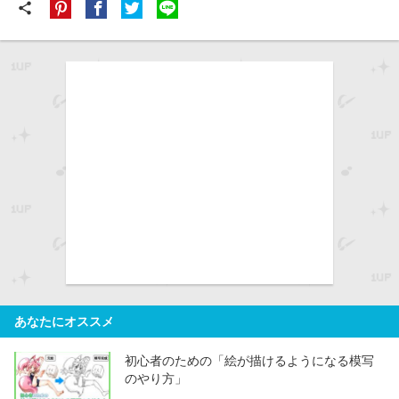
share
あなたにオススメ
初心者のための「絵が描けるようになる模写
のやり方」