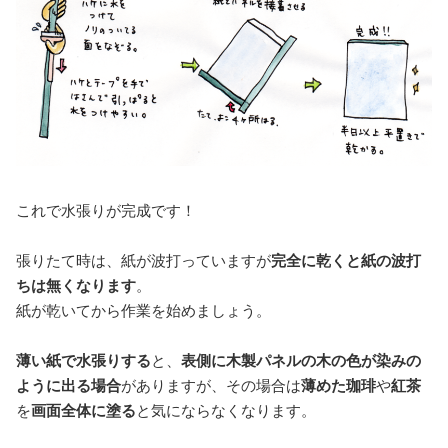
これで水張りが完成です！
張りたて時は、紙が波打っていますが
完全に乾くと紙の波打
ちは無くなります
。
紙が乾いてから作業を始めましょう。
薄い紙で水張りする
と、
表側に木製パネルの木の色が染みの
ように出る場合
がありますが、その場合は
薄めた珈琲
や
紅茶
を
画面全体に塗る
と気にならなくなります。