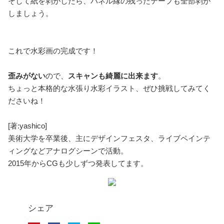
そして紙を剥がしたら、パネル縁の残ったテープも全部剥が
しましょう。
これで水彩画の完成です！
歪みがない
ので、
スキャンも綺麗に出来ます
。
ちょっと本格的な水張り水彩イラスト、ぜひ挑戦してみてく
ださいね！
[著:yashico]
美術大学を卒業後、主にデザインフェスタ、ライブペインテ
ィングなどアナログシーンで活動。
2015年からCGも少しずつ発表してます。
シェア