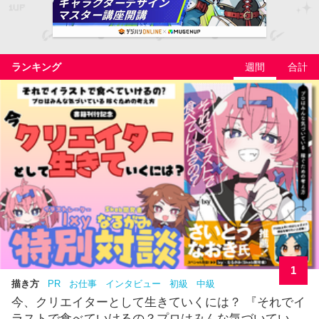
ランキング
週間
合計
1
描き方
PR
お仕事
インタビュー
初級
中級
今、クリエイターとして生きていくには？ 『それでイ
ラストで食べていけるの？プロはみんな気づいてい...