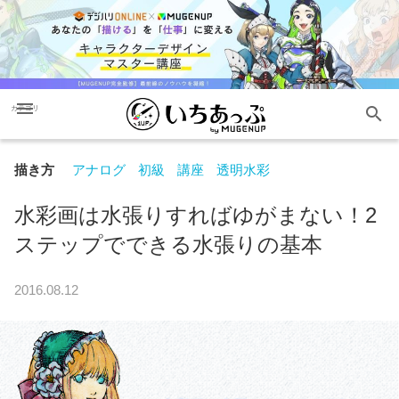
menu
search
カテゴリ
描き方
アナログ
初級
講座
透明水彩
水彩画は水張りすればゆがまない！2
ステップでできる水張りの基本
2016.08.12