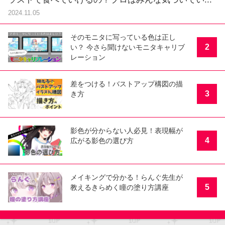
2024.11.05
そのモニタに写っている色は正し
2
い？ 今さら聞けないモニタキャリブ
レーション
差をつける！バストアップ構図の描
3
き方
影色が分からない人必見！表現幅が
4
広がる影色の選び方
メイキングで分かる！らんぐ先生が
5
教えるきらめく瞳の塗り方講座