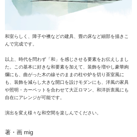
和室らしく、障子や襖などの建具、畳の床など細部を描きこ
んで完成です。
以上、時代を問わず「和」を感じさせる要素をお伝えしまし
た。この基本に好きな和要素を加えて、装飾を増やし豪華絢
爛にも、曲がった木の線そのままの柱や炉を切り茶室風に
も、装飾を減らし大きな開口を設けモダンにも、洋風の家具
や照明・カーペットを合わせて大正ロマン、和洋折衷風にも
自在にアレンジが可能です。
演出を変え様々な和空間を楽しんでください。
著・画 mig