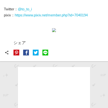
Twitter：
@to_to_i
pixiv：
https://www.pixiv.net/member.php?id=7040194
シェア
share