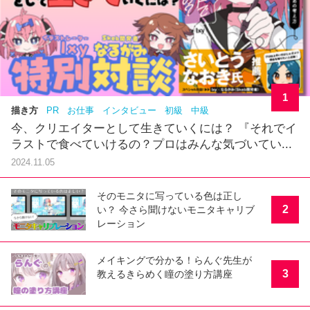
1
描き方
PR
お仕事
インタビュー
初級
中級
今、クリエイターとして生きていくには？ 『それでイ
ラストで食べていけるの？プロはみんな気づいてい...
2024.11.05
そのモニタに写っている色は正し
2
い？ 今さら聞けないモニタキャリブ
レーション
メイキングで分かる！らんぐ先生が
3
教えるきらめく瞳の塗り方講座