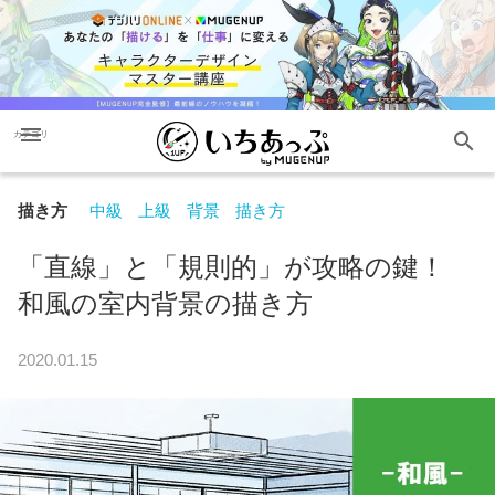
menu
search
カテゴリ
描き方
中級
上級
背景
描き方
「直線」と「規則的」が攻略の鍵！
和風の室内背景の描き方
2020.01.15