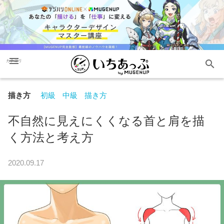
menu
search
カテゴリ
描き方
初級
中級
描き方
不自然に見えにくくなる首と肩を描
く方法と考え方
2020.09.17