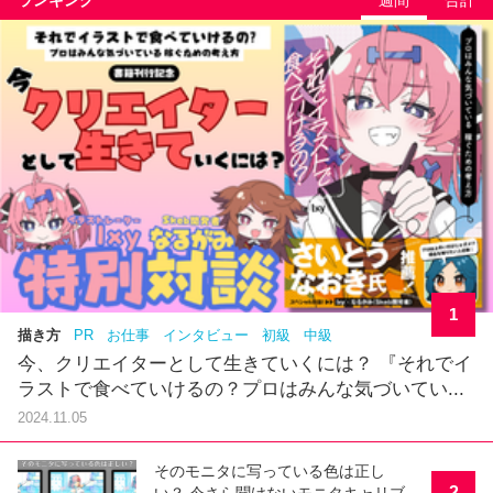
ランキング
週間
合計
1
描き方
PR
お仕事
インタビュー
初級
中級
今、クリエイターとして生きていくには？ 『それでイ
ラストで食べていけるの？プロはみんな気づいてい...
2024.11.05
そのモニタに写っている色は正し
2