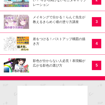
い？ 今さら聞けないモニタキャリブ
レーション
メイキングで分かる！らんぐ先生が
3
教えるきらめく瞳の塗り方講座
差をつける！バストアップ構図の描
4
き方
影色が分からない人必見！表現幅が
5
広がる影色の選び方