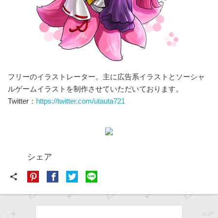
フリーのイラストレーター。主に広告系イラストとソーシャ
ルゲームイラストを制作させていただいております。
Twitter：
https://twitter.com/utauta721
シェア
share