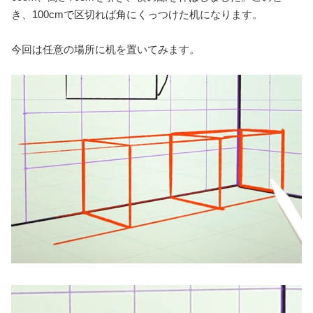
今回は奥行き60cm、横100cm、高さ70cmの机を描きます。
グリッドの1マスを50cmと考えて、部屋の角から奥行き
60cm、高さ70cmを引き、横の線を伸ばしました。このと
き、100cmで区切れば角にくっつけた机になります。
今回は任意の場所に机を置いてみます。