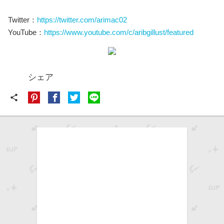
こちらの動画を見ると、実際に室内を描く工程を見ることが
できます。より理解を深めたい方は是非ご覧ください。
記事元の著者：有馬憲吾
背景イラストレーターとしてYouTubeにてお絵描きに役立つ
情報を発信しています。
Twitter：
https://twitter.com/arimac02
YouTube：
https://www.youtube.com/c/aribgillust/featured
シェア