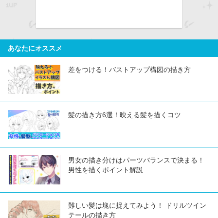
share
あなたにオススメ
差をつける！バストアップ構図の描き方