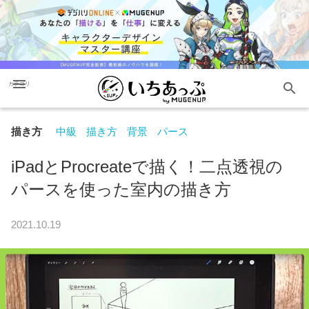
menu
search
カテゴリ
描き方
中級
描き方
背景
パース
iPadとProcreateで描く！二点透視の
パースを使った室内の描き方
2021.10.19