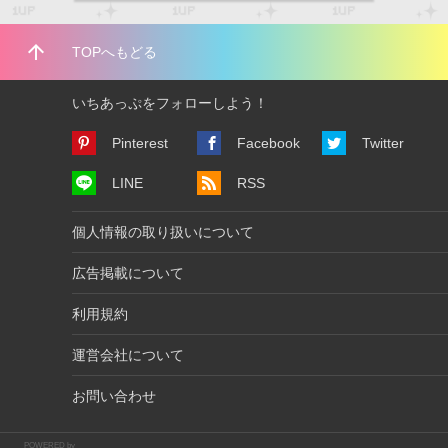
arrow_upward
TOPへもどる
いちあっぷをフォローしよう！
Pinterest
Facebook
Twitter