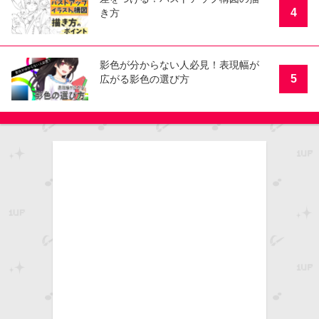
今、クリエイターとして生きていくには？ 『それでイ
ラストで食べていけるの？プロはみんな気づいてい...
2024.11.05
そのモニタに写っている色は正し
2
い？ 今さら聞けないモニタキャリブ
レーション
メイキングで分かる！らんぐ先生が
3
教えるきらめく瞳の塗り方講座
差をつける！バストアップ構図の描
4
き方
影色が分からない人必見！表現幅が
5
広がる影色の選び方