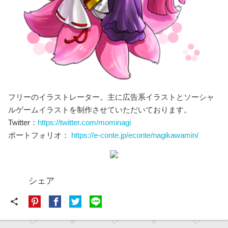
フリーのイラストレーター。主に広告系イラストとソーシャ
ルゲームイラストを制作させていただいております。
Twitter：
https://twitter.com/mominagi
ポートフォリオ：
https://e-conte.jp/econte/nagikawamin/
シェア
share