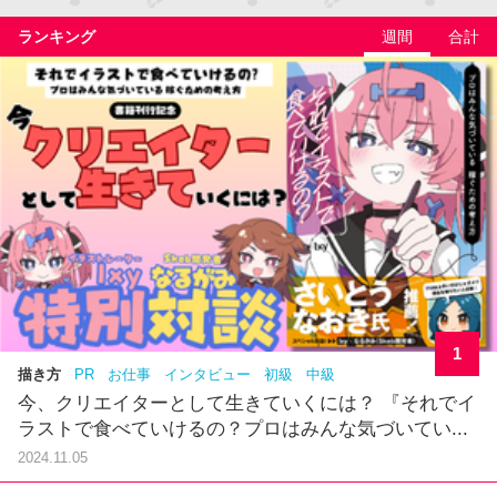
ランキング
週間
合計
1
描き方
PR
お仕事
インタビュー
初級
中級
今、クリエイターとして生きていくには？ 『それでイ
ラストで食べていけるの？プロはみんな気づいてい...
2024.11.05