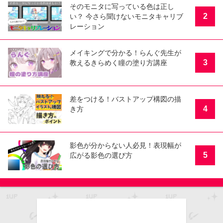
そのモニタに写っている色は正し
2
い？ 今さら聞けないモニタキャリブ
レーション
メイキングで分かる！らんぐ先生が
3
教えるきらめく瞳の塗り方講座
差をつける！バストアップ構図の描
4
き方
影色が分からない人必見！表現幅が
5
広がる影色の選び方