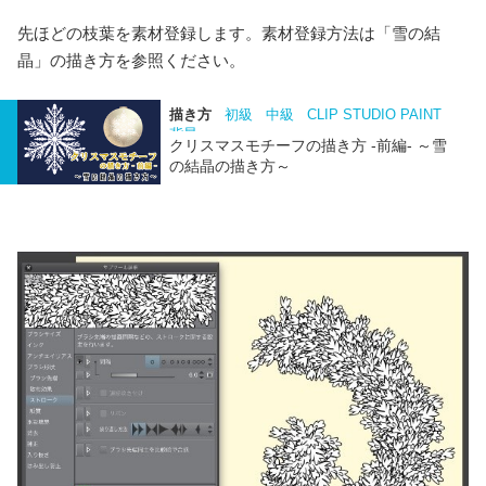
先ほどの枝葉を素材登録します。素材登録方法は「雪の結
晶」の描き方を参照ください。
描き方
初級
中級
CLIP STUDIO PAINT
背景
クリスマスモチーフの描き方 -前編- ～雪
の結晶の描き方～