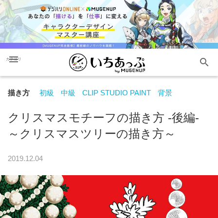
menu
search
カテゴリ
描き方
初級
中級
CLIP STUDIO PAINT
背景
クリスマスモチーフの描き方 -後編-
～クリスマスツリーの描き方～
2019.12.04