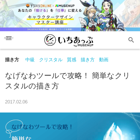
menu
search
カテゴリ
描き方
中級
クリスタル
質感
描き方
動画
なげなわツールで攻略！ 簡単なクリ
スタルの描き方
2017.02.06