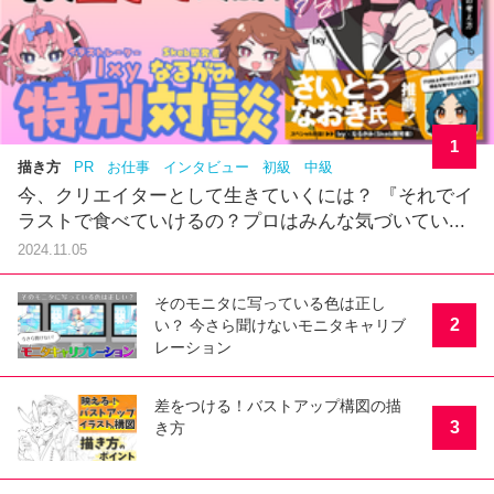
1
描き方
PR
お仕事
インタビュー
初級
中級
今、クリエイターとして生きていくには？ 『それでイ
ラストで食べていけるの？プロはみんな気づいてい...
2024.11.05
そのモニタに写っている色は正し
2
い？ 今さら聞けないモニタキャリブ
レーション
差をつける！バストアップ構図の描
3
き方