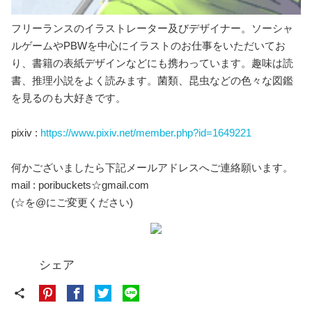
フリーランスのイラストレーター及びデザイナー。ソーシャ
ルゲームやPBWを中心にイラストのお仕事をいただいてお
り、書籍の表紙デザインなどにも携わっています。趣味は読
書、推理小説をよく読みます。菌類、昆虫などの色々な図鑑
を見るのも大好きです。
pixiv :
https://www.pixiv.net/member.php?id=1649221
何かございましたら下記メールアドレスへご連絡願います。
mail : poribuckets☆gmail.com
(☆を@にご変更ください)
シェア
share