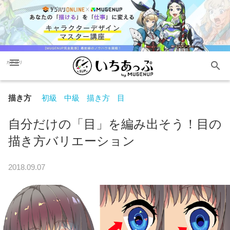
menu
search
カテゴリ
描き方
初級
中級
描き方
目
自分だけの「目」を編み出そう！目の
描き方バリエーション
2018.09.07