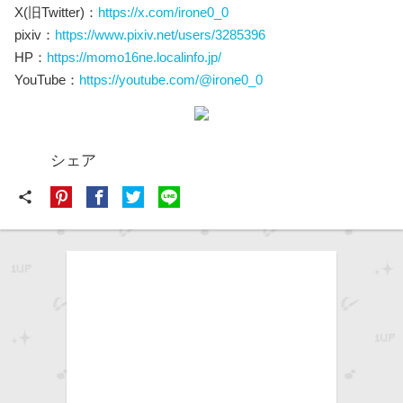
X(旧Twitter)：
https://x.com/irone0_0
pixiv：
https://www.pixiv.net/users/3285396
HP：
https://momo16ne.localinfo.jp/
YouTube：
https://youtube.com/@irone0_0
シェア
share