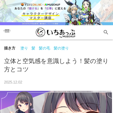
menu
search
カテゴリ
描き方
塗り
髪
髪の毛
髪の塗り
立体と空気感を意識しよう！髪の塗り
方とコツ
2025.12.02