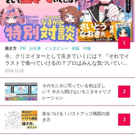
1
描き方
PR
お仕事
インタビュー
初級
中級
今、クリエイターとして生きていくには？ 『それでイ
ラストで食べていけるの？プロはみんな気づいてい...
2024.11.05
そのモニタに写っている色は正し
2
い？ 今さら聞けないモニタキャリブ
レーション
差をつける！バストアップ構図の描
3
き方