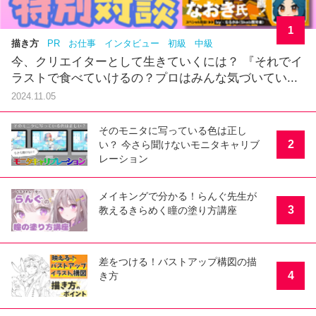
1
描き方
PR
お仕事
インタビュー
初級
中級
今、クリエイターとして生きていくには？ 『それでイ
ラストで食べていけるの？プロはみんな気づいてい...
2024.11.05
そのモニタに写っている色は正し
2
い？ 今さら聞けないモニタキャリブ
レーション
メイキングで分かる！らんぐ先生が
3
教えるきらめく瞳の塗り方講座
差をつける！バストアップ構図の描
4
き方