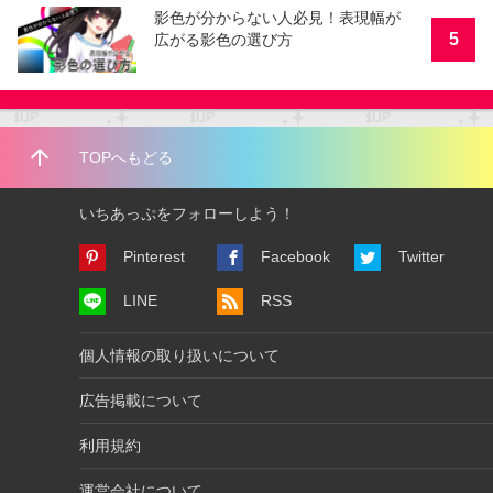
影色が分からない人必見！表現幅が
5
広がる影色の選び方
arrow_upward
TOPへもどる
いちあっぷをフォローしよう！
Pinterest
Facebook
Twitter
LINE
RSS
個人情報の取り扱いについて
広告掲載について
利用規約
運営会社について