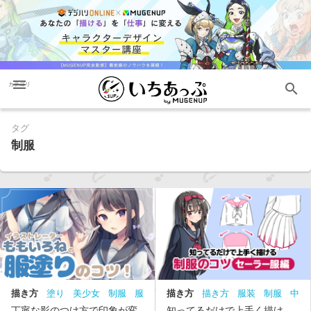
menu
search
カテゴリ
タグ
制服
描き方
塗り
美少女
制服
服
描き方
描き方
服装
制服
中
塗り
級
丁寧な影のつけ方で印象が変
知ってるだけで上手く描け