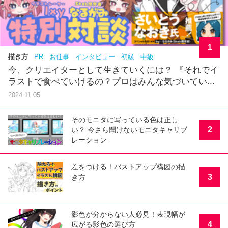
1
描き方
PR
お仕事
インタビュー
初級
中級
今、クリエイターとして生きていくには？ 『それでイ
ラストで食べていけるの？プロはみんな気づいてい...
2024.11.05
そのモニタに写っている色は正し
2
い？ 今さら聞けないモニタキャリブ
レーション
差をつける！バストアップ構図の描
3
き方
影色が分からない人必見！表現幅が
4
広がる影色の選び方