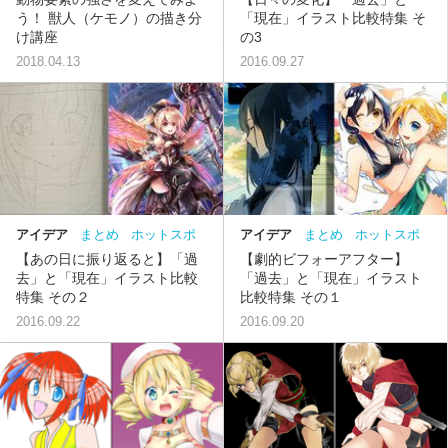
う！ 獣人（ケモノ）の描き分
「現在」イラスト比較特集 そ
け講座
の3
2018.04.13
2016.09.27
アイデア
まとめ
ホットスポ
アイデア
まとめ
ホットスポ
ット
比較
ット
比較
【あの日に振り返ると】「過
【劇的ビフォーアフター】
去」と「現在」イラスト比較
「過去」と「現在」イラスト
特集 その２
比較特集 その１
2016.09.22
2016.09.20