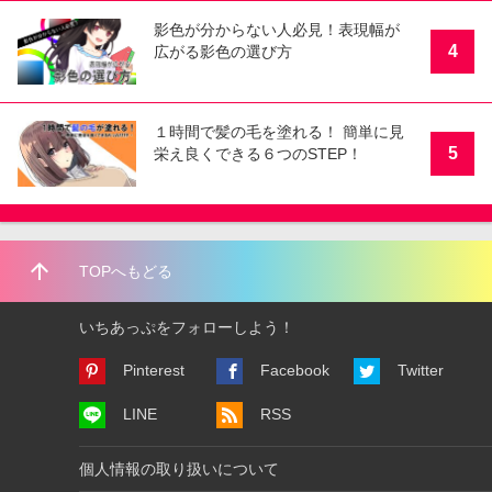
影色が分からない人必見！表現幅が
4
広がる影色の選び方
１時間で髪の毛を塗れる！ 簡単に見
5
栄え良くできる６つのSTEP！
arrow_upward
TOPへもどる
いちあっぷをフォローしよう！
Pinterest
Facebook
Twitter
LINE
RSS
個人情報の取り扱いについて