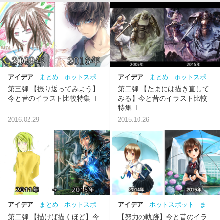
アイデア
まとめ
ホットスポ
アイデア
まとめ
ホットスポ
ット
比較
ット
比較
第三弾 【振り返ってみよう】
第二弾 【たまには描き直して
今と昔のイラスト比較特集 Ⅰ
みる】今と昔のイラスト比較
特集 Ⅱ
2016.02.29
2015.10.26
アイデア
まとめ
ホットスポ
アイデア
ホットスポット
ま
ット
比較
とめ
比較
第二弾 【描けば描くほど】今
【努力の軌跡】今と昔のイラ