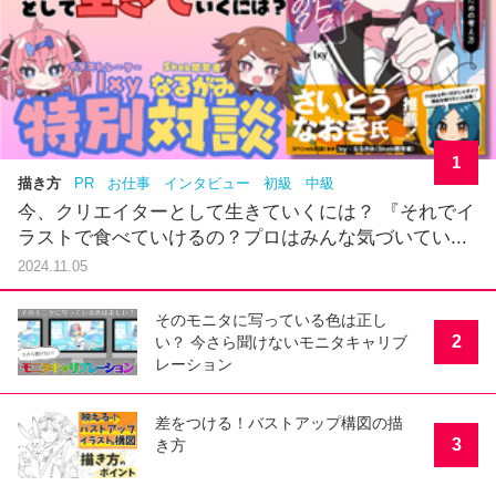
1
描き方
PR
お仕事
インタビュー
初級
中級
今、クリエイターとして生きていくには？ 『それでイ
ラストで食べていけるの？プロはみんな気づいてい...
2024.11.05
そのモニタに写っている色は正し
2
い？ 今さら聞けないモニタキャリブ
レーション
差をつける！バストアップ構図の描
3
き方