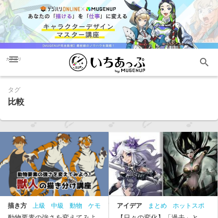
menu
search
カテゴリ
タグ
比較
描き方
上級
中級
動物
ケモ
アイデア
まとめ
ホットスポ
ノ
描き方
比較
ット
比較
動物要素の強さを変えてみよ
【日々の変化】「過去」と