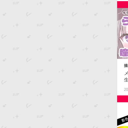
描
級
20