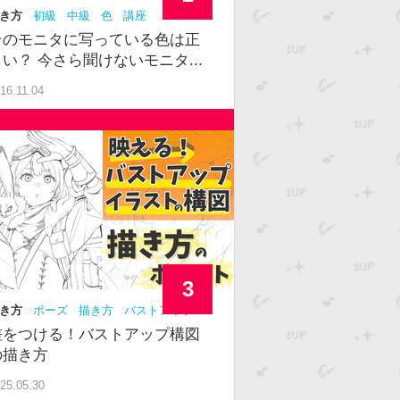
き方
初級
中級
色
講座
そのモニタに写っている色は正
しい？ 今さら聞けないモニタ...
16.11.04
3
き方
ポーズ
描き方
バストアップ
級者
構図
差をつける！バストアップ構図
の描き方
25.05.30