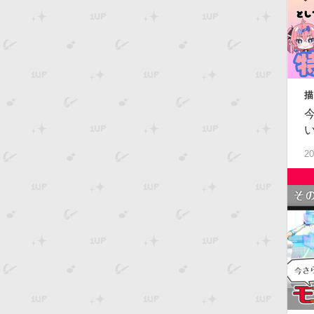
描
級
20