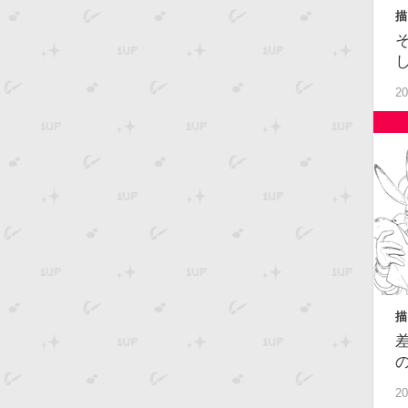
描
20
描
中
20