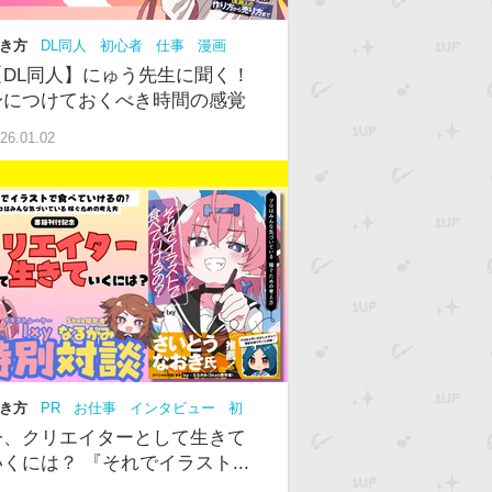
き方
DL同人
初心者
仕事
漫画
NS
【DL同人】にゅう先生に聞く！
身につけておくべき時間の感覚
26.01.02
き方
PR
お仕事
インタビュー
初
中級
今、クリエイターとして生きて
いくには？ 『それでイラスト...