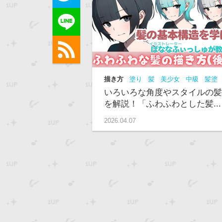
描き方
塗り
髪
美少女
中級
髪塗
り
塗り方
髪の塗り方
いろいろな角度やスタイルの髪
を解説！「ふわふわとした髪...
2026.04.07