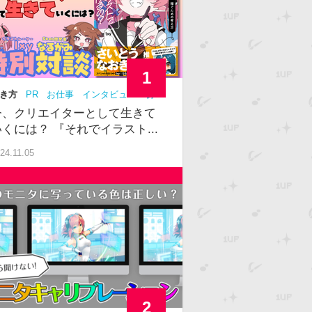
1
き方
PR
お仕事
インタビュー
初
中級
今、クリエイターとして生きて
いくには？ 『それでイラスト...
24.11.05
2