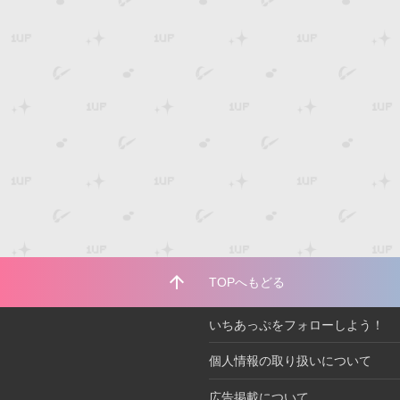
arrow_upward
TOPへもどる
いちあっぷをフォローしよう！
個人情報の取り扱いについて
広告掲載について