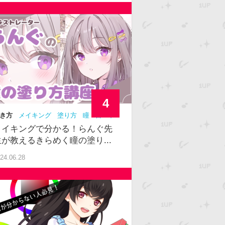
4
き方
メイキング
塗り方
瞳
目
中
メイキングで分かる！らんぐ先
生が教えるきらめく瞳の塗り...
24.06.28