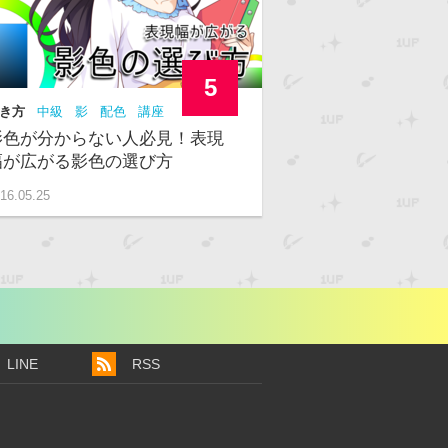
5
き方
中級
影
配色
講座
影色が分からない人必見！表現
幅が広がる影色の選び方
16.05.25
LINE
RSS