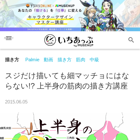
menu
search
カテゴリ
描き方
Palmie
動画
描き方
筋肉
中級
スジだけ描いても細マッチョにはな
らない!? 上半身の筋肉の描き方講座
2015.06.05