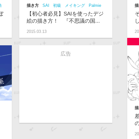
動
描き方
SAI
初級
メイキング
Palmie
描
動画
描き方
ぼ
【初心者必見】SAIを使ったデジ
絵の描き方！ 『不思議の国...
2015.03.13
20
広告
描
中
20