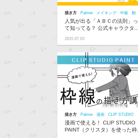
描き方
Palmie
メイキング
中級
動
画
人気が出る「ＡＢＣの法則」っ
て知ってる？ 公式キャラクタ..
2015.07.03
描き方
Palmie
漫画
CLIP STUDIO
PAINT
初級
動画
漫画で使える！ CLIP STUDIO
PAINT（クリスタ）を使った枠..