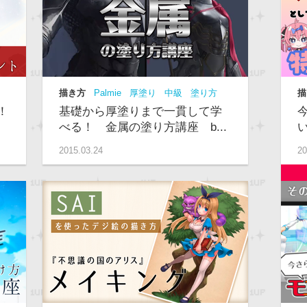
描き方
Palmie
厚塗り
中級
塗り方
描
動画
級
！
基礎から厚塗りまで一貫して学
べる！ 金属の塗り方講座 b...
2015.03.24
20