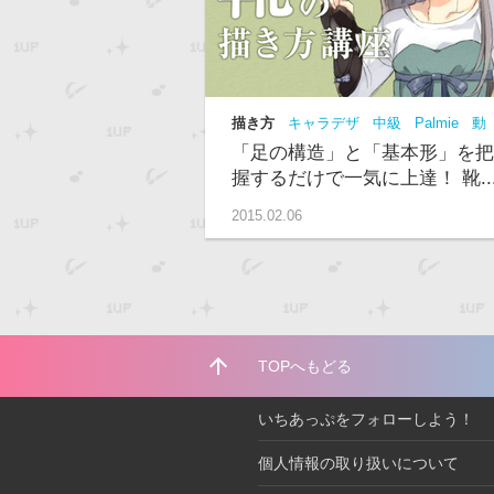
描き方
キャラデザ
中級
Palmie
動
画
描き方
「足の構造」と「基本形」を把
握するだけで一気に上達！ 靴..
2015.02.06
arrow_upward
TOPへもどる
いちあっぷをフォローしよう！
個人情報の取り扱いについて