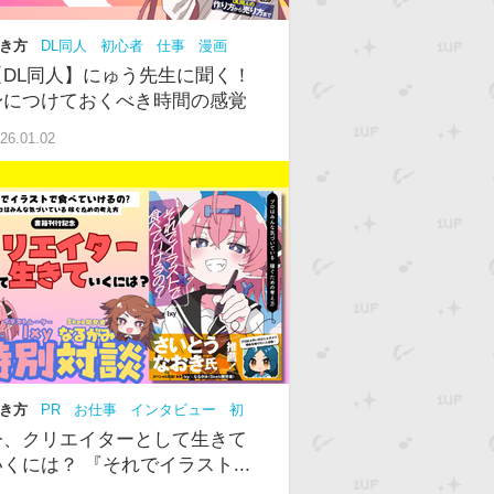
き方
DL同人
初心者
仕事
漫画
NS
【DL同人】にゅう先生に聞く！
身につけておくべき時間の感覚
26.01.02
き方
PR
お仕事
インタビュー
初
中級
今、クリエイターとして生きて
いくには？ 『それでイラスト...