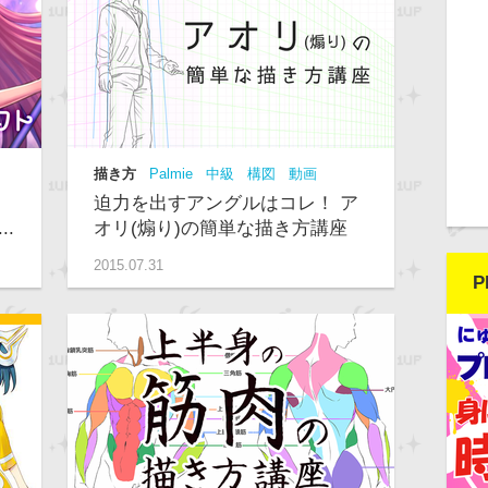
描き方
Palmie
中級
構図
動画
迫力を出すアングルはコレ！ ア
.
オリ(煽り)の簡単な描き方講座
2015.07.31
P