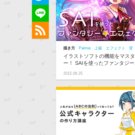
描き方
Palmie
上級
エフェクト
背
景
動画
イラストソフトの機能をマスタ
ー！ SAIを使ったファンタジー..
2015.08.25