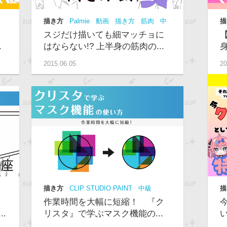
描き方
Palmie
動画
描き方
筋肉
中
描
級
S
スジだけ描いても細マッチョに
.
はならない!? 上半身の筋肉の...
2015.06.05
20
描き方
CLIP STUDIO PAINT
中級
描
Palmie
動画
級
作業時間を大幅に短縮！ 『ク
.
リスタ』で学ぶマスク機能の...