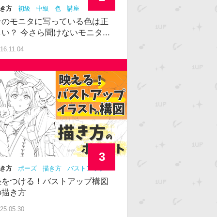
き方
初級
中級
色
講座
そのモニタに写っている色は正
しい？ 今さら聞けないモニタ...
16.11.04
3
き方
ポーズ
描き方
バストアップ
級者
構図
差をつける！バストアップ構図
の描き方
25.05.30