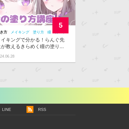
5
き方
メイキング
塗り方
瞳
目
中
メイキングで分かる！らんぐ先
生が教えるきらめく瞳の塗り...
24.06.28
LINE
RSS