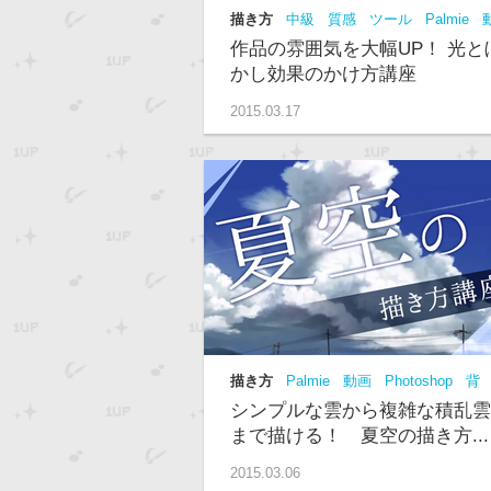
描き方
中級
質感
ツール
Palmie
画
作品の雰囲気を大幅UP！ 光と
かし効果のかけ方講座
2015.03.17
描き方
Palmie
動画
Photoshop
背
景
上級
描き方
シンプルな雲から複雑な積乱雲
まで描ける！ 夏空の描き方...
2015.03.06