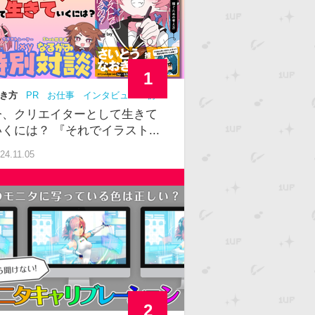
1
き方
PR
お仕事
インタビュー
初
中級
今、クリエイターとして生きて
いくには？ 『それでイラスト...
24.11.05
2