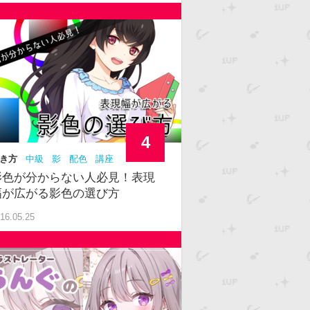
4
き方
中級
影
配色
講座
影色が分からない人必見！表現
幅が広がる影色の選び方
16.05.25