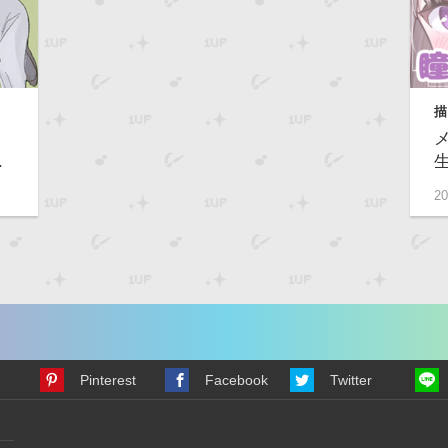
描
級
.
20
Pinterest
Facebook
Twitter