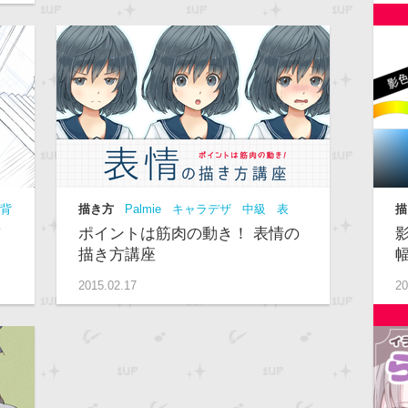
背
描き方
Palmie
キャラデザ
中級
表
描
情
動画
ポイントは筋肉の動き！ 表情の
描き方講座
2015.02.17
20