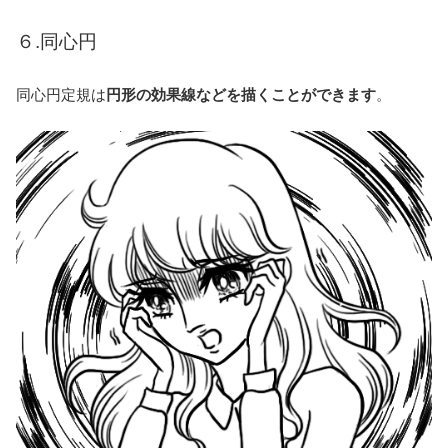
６.同心円
同心円定規は
円形の効果線などを描くことができます
。