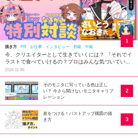
1
描き方
PR
お仕事
インタビュー
初級
中級
今、クリエイターとして生きていくには？ 『それでイ
ラストで食べていけるの？プロはみんな気づいてい...
2024.11.05
そのモニタに写っている色は正し
2
い？ 今さら聞けないモニタキャリブ
レーション
差をつける！バストアップ構図の描
3
き方