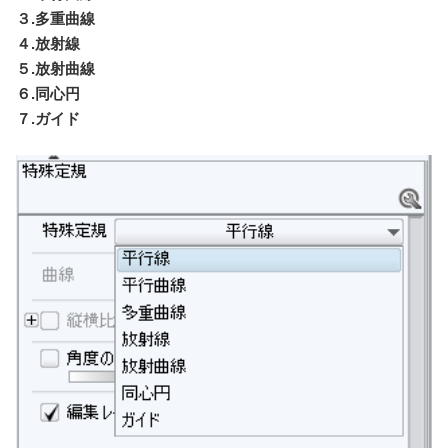
３.多重曲線
４.放射線
５.放射曲線
６.同心円
７.ガイド