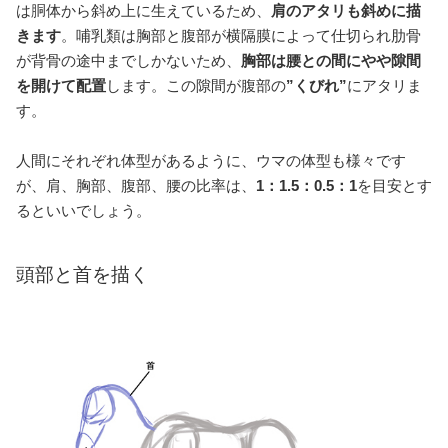
は胴体から斜め上に生えているため、
肩のアタリも斜めに描
きます
。哺乳類は胸部と腹部が横隔膜によって仕切られ肋骨
が背骨の途中までしかないため、
胸部は腰との間にやや隙間
を開けて配置
します。この隙間が腹部の
”くびれ”
にアタリま
す。
人間にそれぞれ体型があるように、ウマの体型も様々です
が、肩、胸部、腹部、腰の比率は、
1：1.5：0.5：1
を目安とす
るといいでしょう。
頭部と首を描く