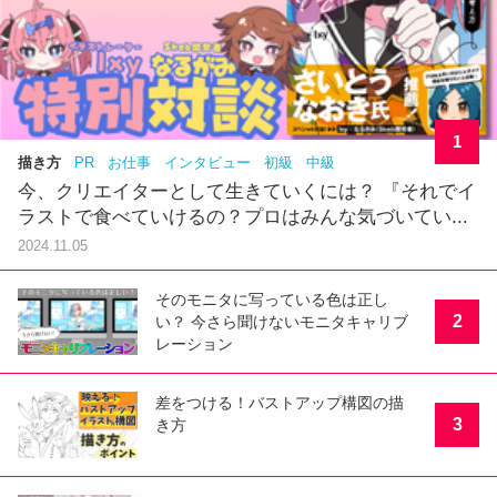
1
描き方
PR
お仕事
インタビュー
初級
中級
今、クリエイターとして生きていくには？ 『それでイ
ラストで食べていけるの？プロはみんな気づいてい...
2024.11.05
そのモニタに写っている色は正し
2
い？ 今さら聞けないモニタキャリブ
レーション
差をつける！バストアップ構図の描
3
き方