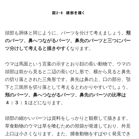
頭部も胴体と同じように、パーツを分けて考えましょう。
頬
のパーツ、鼻へつながるパーツ、鼻先のパーツと三つにパー
ツ分けして考えると描きやすく
なります。
ウマは馬面という言葉の示すとおり顔の長い動物で、ウマの
頭部は前から見ると二辺の長いひし形で、横から見ると鼻先
の切り落とされた三角形です。鼻先は鼻の上、口の部分、顎
下と三箇所を切り落として考えるとわかりやすいでしょう。
頬のパーツ、鼻へつながるパーツ、鼻先のパーツの比率は
４：３：１
ほどになります。
頭部の細かいパーツは資料をしっかりと観察して描きます。
草食動物のウマは草を喰むための頬袋が発達しており、外見
上口は小さくなります。また、捕食動物をすばやく発見でき