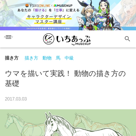
menu
search
カテゴリ
描き方
描き方
動物
馬
中級
ウマを描いて実践！ 動物の描き方の
基礎
2017.03.03