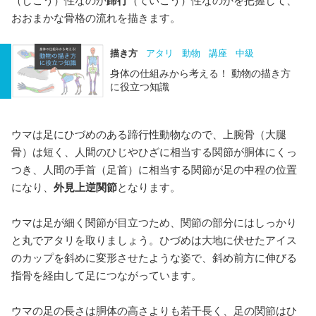
（しこう）性なのか
蹄行
（ていこう）性なのかを把握して、
おおまかな骨格の流れを描きます。
描き方
アタリ
動物
講座
中級
身体の仕組みから考える！ 動物の描き方
に役立つ知識
ウマは足にひづめのある蹄行性動物なので、上腕骨（大腿
骨）は短く、人間のひじやひざに相当する関節が胴体にくっ
つき、人間の手首（足首）に相当する関節が足の中程の位置
になり、
外見上逆関節
となります。
ウマは足が細く関節が目立つため、関節の部分にはしっかり
と丸でアタリを取りましょう。ひづめは大地に伏せたアイス
のカップを斜めに変形させたような姿で、斜め前方に伸びる
指骨を経由して足につながっています。
ウマの足の長さは胴体の高さよりも若干長く、足の関節はひ