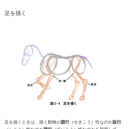
足を描く
足を描くときは、描く動物が
蹠行
（せきこう）性なのか
趾行