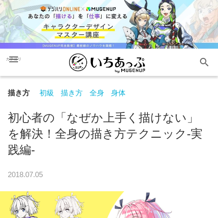
menu
search
カテゴリ
描き方
初級
描き方
全身
身体
初心者の「なぜか上手く描けない」
を解決！全身の描き方テクニック-実
践編-
2018.07.05