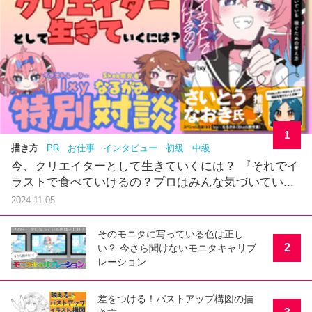
1
描き方
PR
お仕事
インタビュー
初級
中級
今、クリエイターとして生きていくには？ 『それでイ
ラストで食べていけるの？プロはみんな気づいてい...
2024.11.05
そのモニタに写っている色は正し
2
い？ 今さら聞けないモニタキャリブ
レーション
差をつける！バストアップ構図の描