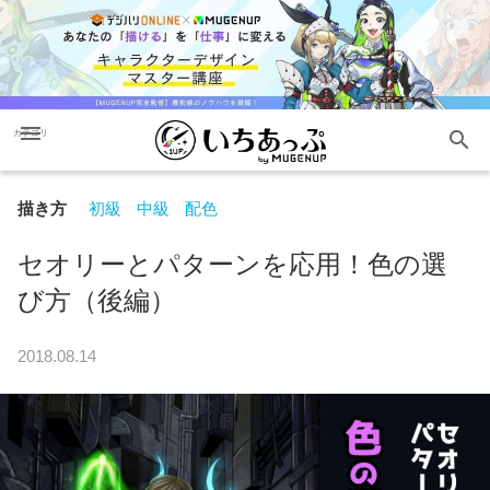
menu
search
カテゴリ
描き方
初級
中級
配色
セオリーとパターンを応用！色の選
び方（後編）
2018.08.14