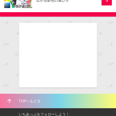
5
広がる影色の選び方
arrow_upward
TOPへもどる
いちあっぷをフォローしよう！