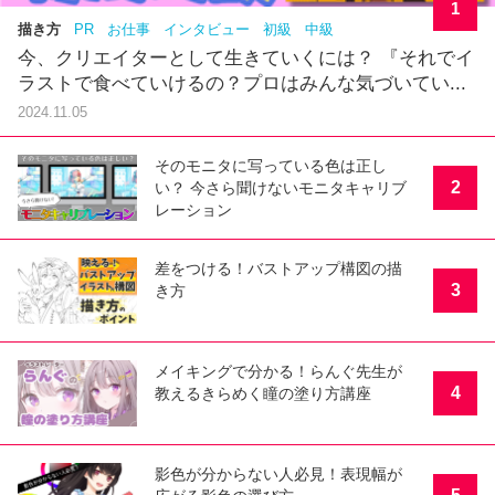
1
描き方
PR
お仕事
インタビュー
初級
中級
今、クリエイターとして生きていくには？ 『それでイ
ラストで食べていけるの？プロはみんな気づいてい...
2024.11.05
そのモニタに写っている色は正し
2
い？ 今さら聞けないモニタキャリブ
レーション
差をつける！バストアップ構図の描
3
き方
メイキングで分かる！らんぐ先生が
4
教えるきらめく瞳の塗り方講座
影色が分からない人必見！表現幅が