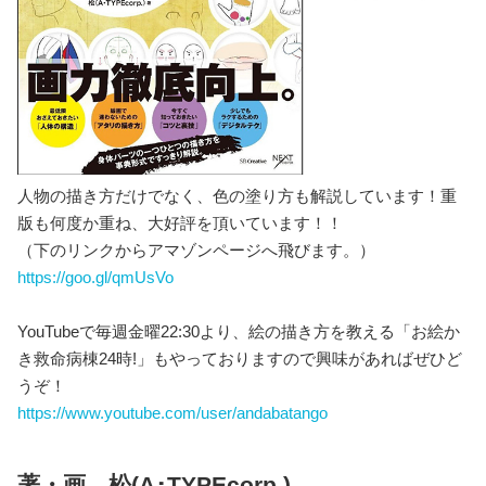
人物の描き方だけでなく、色の塗り方も解説しています！重
版も何度か重ね、大好評を頂いています！！
（下のリンクからアマゾンページへ飛びます。）
https://goo.gl/qmUsVo
YouTubeで毎週金曜22:30より、絵の描き方を教える「お絵か
き救命病棟24時!」もやっておりますので興味があればぜひど
うぞ！
https://www.youtube.com/user/andabatango
著・画 松(A･TYPEcorp.)