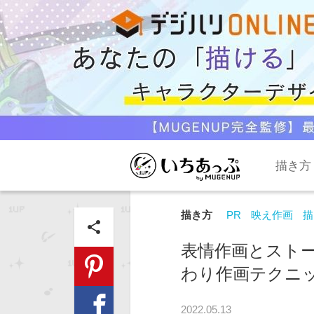
描き方
描き方
PR
映え作画
描
share
表情作画とストー
わり作画テクニ
2022.05.13