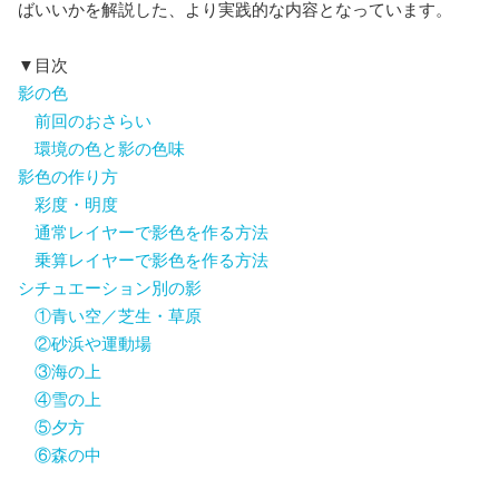
ばいいかを解説した、より実践的な内容となっています。
▼目次
影の色
前回のおさらい
環境の色と影の色味
影色の作り方
彩度・明度
通常レイヤーで影色を作る方法
乗算レイヤーで影色を作る方法
シチュエーション別の影
①青い空／芝生・草原
②砂浜や運動場
③海の上
④雪の上
⑤夕方
⑥森の中