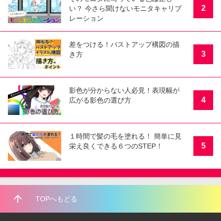
2
い？ 今さら聞けないモニタキャリブ
レーション
差をつける！バストアップ構図の描
3
き方
影色が分からない人必見！表現幅が
4
広がる影色の選び方
１時間で髪の毛を塗れる！ 簡単に見
5
栄え良くできる６つのSTEP！
arrow_upward
TOPへもどる