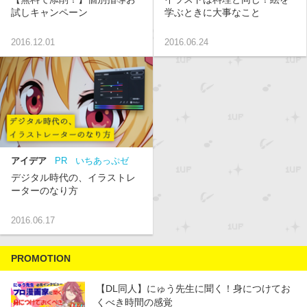
試しキャンペーン
学ぶときに大事なこと
2016.12.01
2016.06.24
アイデア
PR
いちあっぷゼ
ミ
コラム
デジタル時代の、イラストレ
ーターのなり方
2016.06.17
PROMOTION
【DL同人】にゅう先生に聞く！身につけてお
くべき時間の感覚