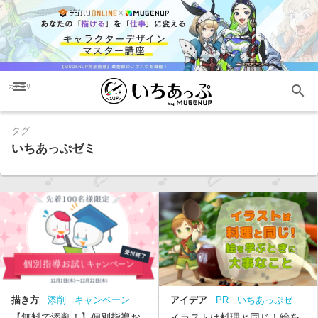
menu
search
カテゴリ
タグ
いちあっぷゼミ
描き方
添削
キャンペーン
アイデア
PR
いちあっぷゼ
いちあっぷゼミ
ミ
コラム
【無料で添削！】個別指導お
イラストは料理と同じ！絵を