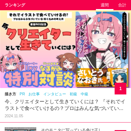
ランキング
週間
合計
1
描き方
PR
お仕事
インタビュー
初級
中級
今、クリエイターとして生きていくには？ 『それでイ
ラストで食べていけるの？プロはみんな気づいてい...
2024.11.05
そのモニタに写っている色は正し