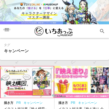
menu
search
カテゴリ
タグ
キャンペーン
描き方
PR
キャンペーン
描き方
PR
キャンペーン
イラスト技法書『映え構図』
イラスト技法書『映え塗り 今