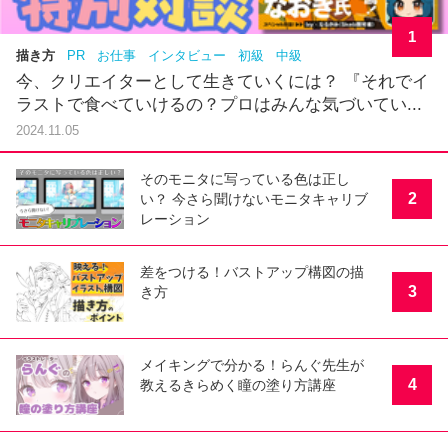
1
描き方
PR
お仕事
インタビュー
初級
中級
今、クリエイターとして生きていくには？ 『それでイ
ラストで食べていけるの？プロはみんな気づいてい...
2024.11.05
そのモニタに写っている色は正し
2
い？ 今さら聞けないモニタキャリブ
レーション
差をつける！バストアップ構図の描
3
き方
メイキングで分かる！らんぐ先生が
4
教えるきらめく瞳の塗り方講座