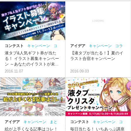
アイデア
キャンペーン
コラ
コンテスト
キャンペーン
コ
ム
ンテスト
【液タブが当たる！】夏のイ
液タブ&人気ギフト券が当た
ラスト合宿キャンペーン
る！ イラスト募集キャンペー
ン ～あなたのイラストが未...
2016.09.03
2016.11.07
アイデア
キャンペーン
まと
コンテスト
キャンペーン
コ
め
コラム
ラム
絵が上手くなる記事はコレ！
毎日当たる！ いちあっぷ講座