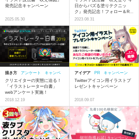
発売記念キャンペーン
日からバズる塗りテクニッ
ク』発売記念！フォロー＆R...
2025.05.30
2023.08.31
描き方
アンケート
キャンペ
アイデア
PR
キャンペーン
ーン
MUGENUP
クリエイターの実態に迫る！
Twitterアイコン用イラストプ
「イラストレーター白書」
レゼントキャンペーン
webアンケート実施！
2018.12.19
2018.09.07