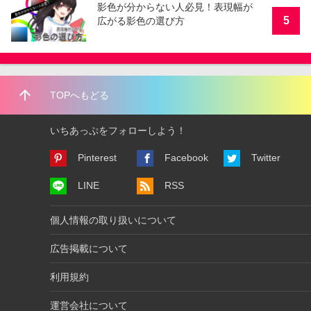
影色が分からない人必見！表現幅が
5
広がる影色の選び方
arrow_upward
TOPへもどる
いちあっぷをフォローしよう！
Pinterest
Facebook
Twitter
LINE
RSS
個人情報の取り扱いについて
広告掲載について
利用規約
運営会社について