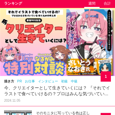
ランキング
週間
合計
1
描き方
PR
お仕事
インタビュー
初級
中級
今、クリエイターとして生きていくには？ 『それでイ
ラストで食べていけるの？プロはみんな気づいてい...
2024.11.05
そのモニタに写っている色は正し