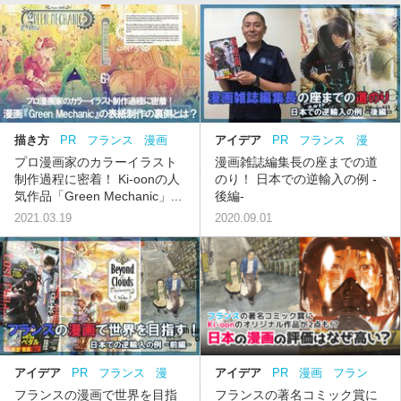
描き方
PR
フランス
漫画
アイデア
PR
フランス
漫
画
プロ漫画家のカラーイラスト
漫画雑誌編集長の座までの道
制作過程に密着！ Ki-oonの人
のり！ 日本での逆輸入の例 -
気作品「Green Mechanic」...
後編-
2021.03.19
2020.09.01
アイデア
PR
フランス
漫
アイデア
PR
漫画
フラン
画
ス
フランスの漫画で世界を目指
フランスの著名コミック賞に