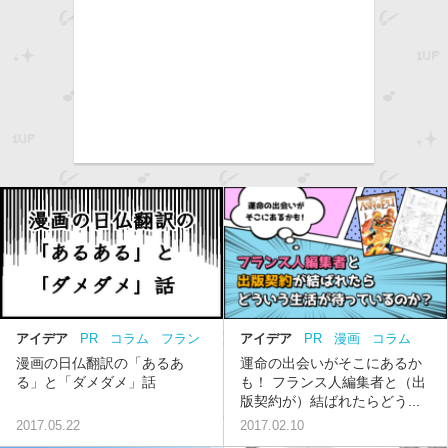
アイデア
PR
コラム
フラン
アイデア
PR
漫画
コラム
ス
フランス
漫画の日仏翻訳の「あるあ
運命の出会いがそこにあるか
る」と「ダメダメ」話
も！ フランス人編集者と（出
版契約が）結ばれたらどう...
2017.05.22
2017.02.10