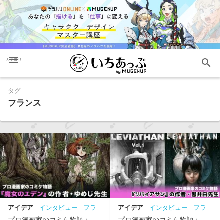
menu
search
カテゴリ
タグ
フランス
アイデア
インタビュー
フラ
アイデア
インタビュー
フラ
ンス
コミケ
漫画
ンス
コミケ
漫画
プロ漫画家のコミケ物語：
プロ漫画家のコミケ物語：