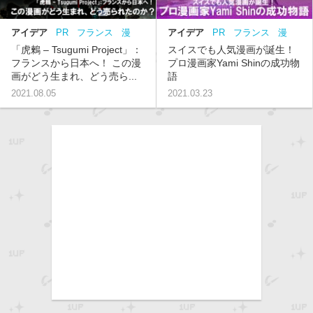
アイデア
PR
フランス
漫
アイデア
PR
フランス
漫
画
画
コラム
「虎鶫 – Tsugumi Project」：
スイスでも人気漫画が誕生！
フランスから日本へ！ この漫
プロ漫画家Yami Shinの成功物
画がどう生まれ、どう売ら...
語
2021.08.05
2021.03.23