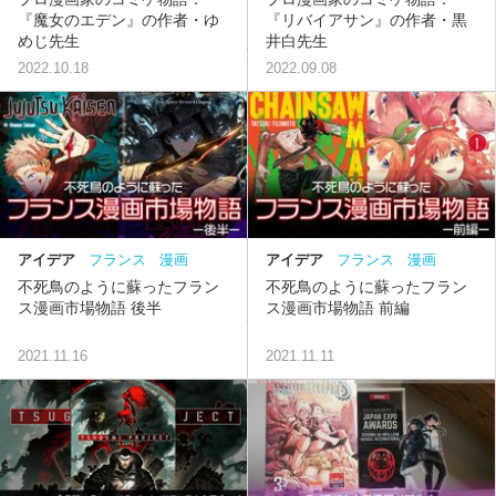
『魔女のエデン』の作者・ゆ
『リバイアサン』の作者・黒
めじ先生
井白先生
2022.10.18
2022.09.08
アイデア
フランス
漫画
アイデア
フランス
漫画
不死鳥のように蘇ったフラン
不死鳥のように蘇ったフラン
ス漫画市場物語 後半
ス漫画市場物語 前編
2021.11.16
2021.11.11