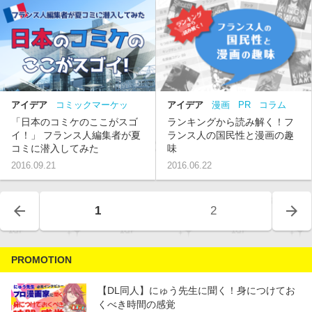
アイデア
コミックマーケッ
アイデア
漫画
PR
コラム
ト
コミケ
PR
コラム
フラ
フランス
「日本のコミケのここがスゴ
ランキングから読み解く！フ
ンス
イ！」 フランス人編集者が夏
ランス人の国民性と漫画の趣
コミに潜入してみた
味
2016.09.21
2016.06.22
arrow_back
arrow_forward
1
2
PROMOTION
【DL同人】にゅう先生に聞く！身につけてお
くべき時間の感覚