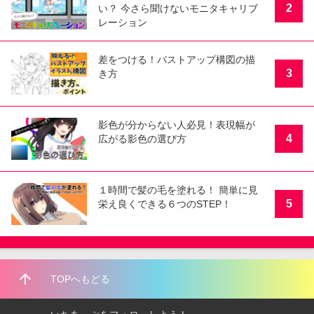
2
い？ 今さら聞けないモニタキャリブ
レーション
差をつける！バストアップ構図の描
3
き方
影色が分からない人必見！表現幅が
4
広がる影色の選び方
１時間で髪の毛を塗れる！ 簡単に見
5
栄え良くできる６つのSTEP！
arrow_upward
TOPへもどる