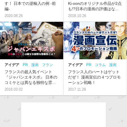
す！ 日本での逆輸入の例 -前
Ki-oonのオリジナル作品が2点
編-
も!?日本の漫画の評価はな...
2020.08.26
2018.10.26
アイデア
PR
漫画
フラン
アイデア
PR
コラム
漫画
ス
フランス
フランスの超人気イベント
フランス人のハートはゲット
『ジャパンエキスポ』 日本の
だぜ！ 漫画宣伝の４つプロモ
コミケとは異なる独特な雰...
ーション戦略！
2018.03.02
2017.11.28