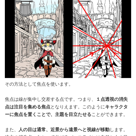
その方法として焦点を使います。
焦点は線が集中し交差する点です。つまり、
１点透視の消失
点は注目を集める焦点
となりえます。このように
キャラクタ
ーに焦点を置くことで、主題を目立たせる
ことができます。
また、
人の目は通常、近景から遠景へと視線が移動
します。