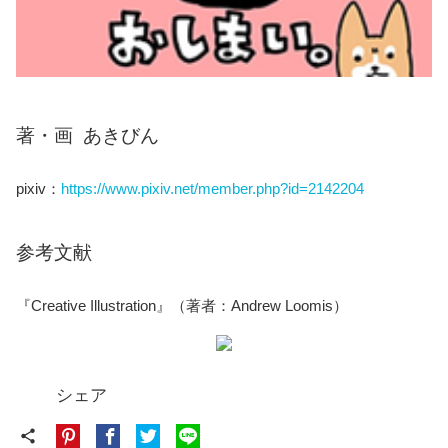
著・画 あきびん
pixiv：
https://www.pixiv.net/member.php?id=2142204
参考文献
『Creative Illustration』（著者：Andrew Loomis）
シェア
share