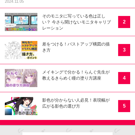
2024.11.05
そのモニタに写っている色は正し
2
い？ 今さら聞けないモニタキャリブ
レーション
差をつける！バストアップ構図の描
3
き方
メイキングで分かる！らんぐ先生が
4
教えるきらめく瞳の塗り方講座
影色が分からない人必見！表現幅が
5
広がる影色の選び方