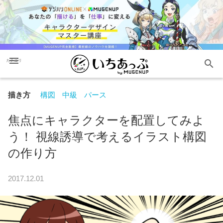
menu
search
カテゴリ
描き方
構図
中級
パース
焦点にキャラクターを配置してみよ
う！ 視線誘導で考えるイラスト構図
の作り方
2017.12.01