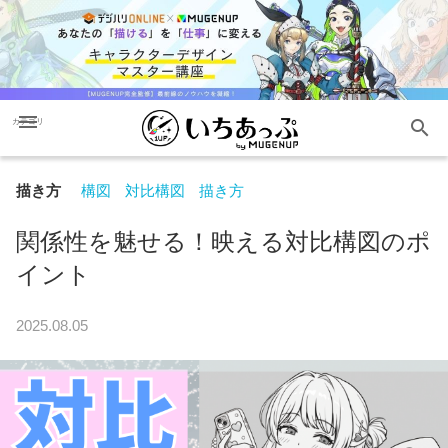
menu
search
カテゴリ
描き方
構図
対比構図
描き方
関係性を魅せる！映える対比構図のポ
イント
2025.08.05