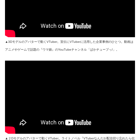
▲3Dモデルのアバターで動くVTuber。宣伝にVTuberに活用した企業事例のひとつ。動画は
アニメやゲームで話題の『ウマ娘』のYouTubeチャンネル「ぱかチューブっ!」。
▲２Dモデルのアバターで動くVTuber。ライトノベル『VTuberなんだが配信切り忘れたら伝