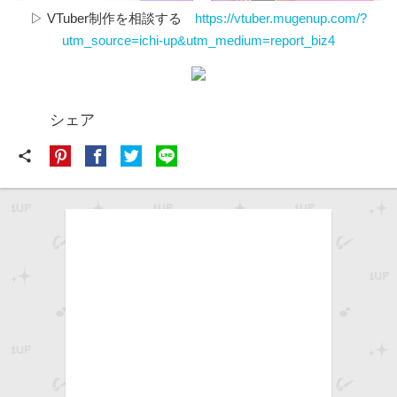
▷ VTuber制作を相談する
https://vtuber.mugenup.com/?
utm_source=ichi-up&utm_medium=report_biz4
シェア
share