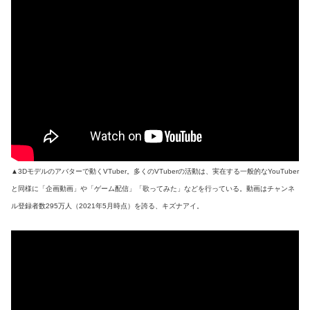
▲3Dモデルのアバターで動くVTuber。多くのVTuberの活動は、実在する一般的なYouTuber
と同様に「企画動画」や「ゲーム配信」「歌ってみた」などを行っている。動画はチャンネ
ル登録者数295万人（2021年5月時点）を誇る、キズナアイ。