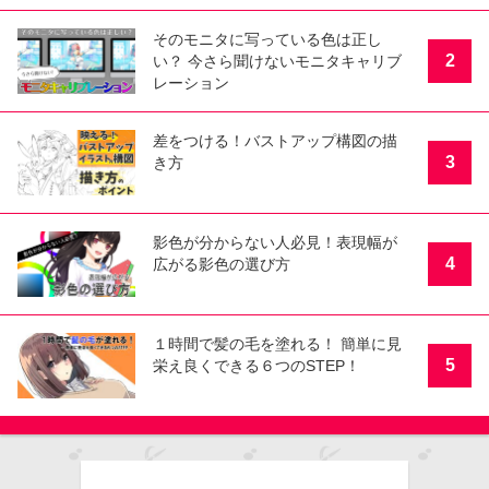
そのモニタに写っている色は正し
2
い？ 今さら聞けないモニタキャリブ
レーション
差をつける！バストアップ構図の描
3
き方
影色が分からない人必見！表現幅が
4
広がる影色の選び方
１時間で髪の毛を塗れる！ 簡単に見
5
栄え良くできる６つのSTEP！