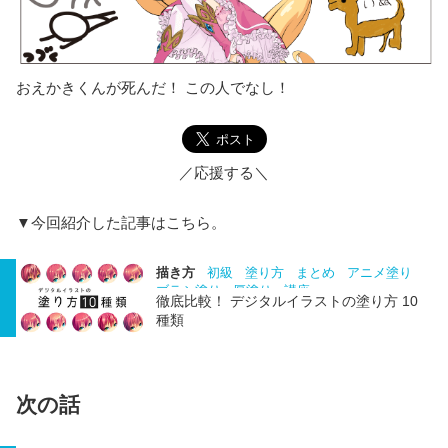
おえかきくんが死んだ！ この人でなし！
／応援する＼
▼今回紹介した記事はこちら。
描き方
初級
塗り方
まとめ
アニメ塗り
ブラシ塗り
厚塗り
講座
徹底比較！ デジタルイラストの塗り方 10
種類
次の話