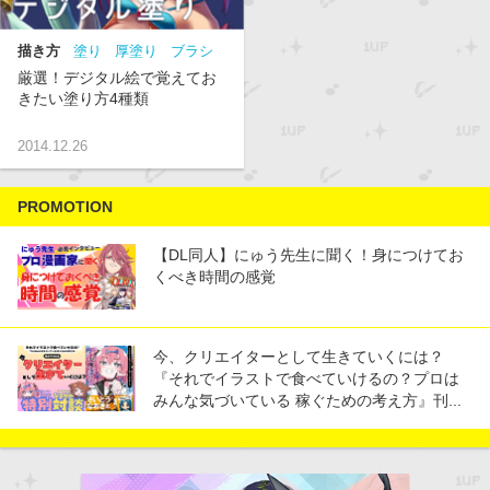
描き方
塗り
厚塗り
ブラシ
塗り
まとめ
初級
講座
厳選！デジタル絵で覚えてお
きたい塗り方4種類
2014.12.26
PROMOTION
【DL同人】にゅう先生に聞く！身につけてお
くべき時間の感覚
今、クリエイターとして生きていくには？
『それでイラストで食べていけるの？プロは
みんな気づいている 稼ぐための考え方』刊...