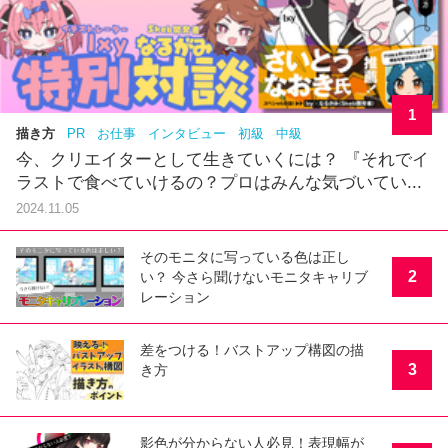
1
描き方
PR
お仕事
インタビュー
初級
中級
今、クリエイターとして生きていくには？ 『それでイ
ラストで食べていけるの？プロはみんな気づいてい...
2024.11.05
そのモニタに写っている色は正し
2
い？ 今さら聞けないモニタキャリブ
レーション
差をつける！バストアップ構図の描
3
き方
影色が分からない人必見！表現幅が