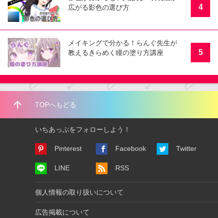
4
広がる影色の選び方
メイキングで分かる！らんぐ先生が
5
教えるきらめく瞳の塗り方講座
arrow_upward
TOPへもどる
いちあっぷをフォローしよう！
Pinterest
Facebook
Twitter
LINE
RSS
個人情報の取り扱いについて
広告掲載について