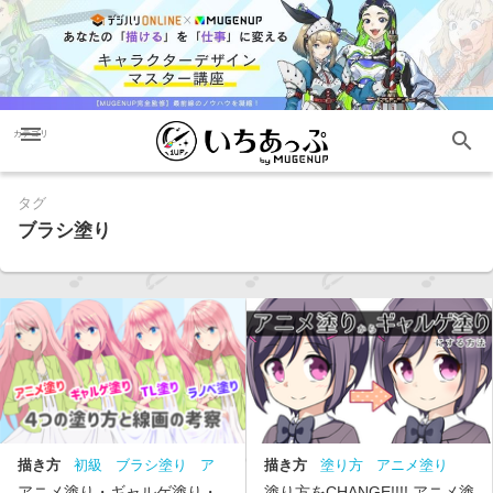
menu
search
カテゴリ
タグ
ブラシ塗り
描き方
初級
ブラシ塗り
ア
描き方
塗り方
アニメ塗り
ニメ塗り
ＴＬ塗り
ラノベ塗
ブラシ塗り
中級
講座
アニメ塗り・ギャルゲ塗り・
塗り方をCHANGE!!!! アニメ塗