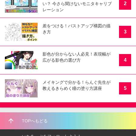
2
い？ 今さら聞けないモニタキャリブ
レーション
差をつける！バストアップ構図の描
3
き方
影色が分からない人必見！表現幅が
4
広がる影色の選び方
メイキングで分かる！らんぐ先生が
5
教えるきらめく瞳の塗り方講座
arrow_upward
TOPへもどる