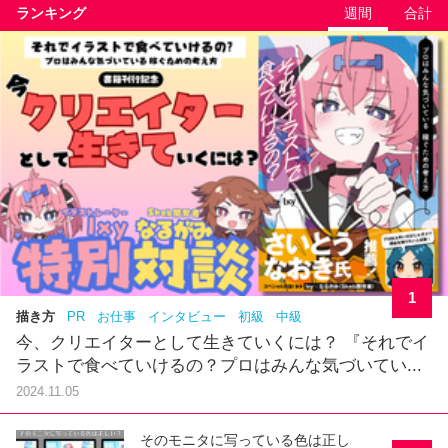
ランキング
週間
合計
1
描き方
PR
お仕事
インタビュー
初級
中級
今、クリエイターとして生きていくには？ 『それでイ
ラストで食べていけるの？プロはみんな気づいてい...
2024.11.05
そのモニタに写っている色は正し