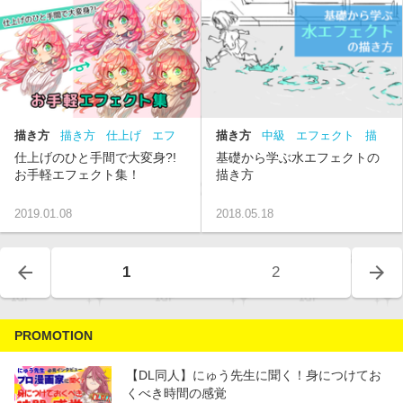
描き方
描き方
仕上げ
エフ
描き方
中級
エフェクト
描
ェクト
初級
中級
き方
背景
仕上げのひと手間で大変身?!
基礎から学ぶ水エフェクトの
お手軽エフェクト集！
描き方
2019.01.08
2018.05.18
arrow_back
arrow_forward
1
2
PROMOTION
【DL同人】にゅう先生に聞く！身につけてお
くべき時間の感覚