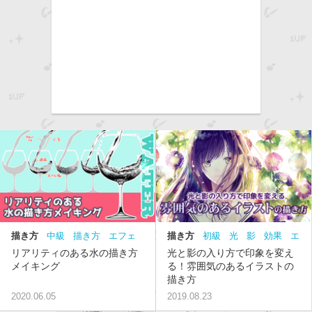
描き方
中級
描き方
エフェ
描き方
初級
光
影
効果
エ
クト
フェクト
雰囲気
描き方
リアリティのある水の描き方
光と影の入り方で印象を変え
メイキング
る！雰囲気のあるイラストの
描き方
2020.06.05
2019.08.23