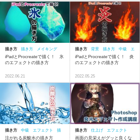
描き方
描き方
メイキング
描き方
背景
描き方
中級
エ
エフェクト
背景
中級
フェクト
iPadとProcreateで描く！ 氷
iPadとProcreateで描く！ 炎
のエフェクトの描き方
のエフェクトの描き方
2022.06.21
2022.05.25
描き方
中級
エフェクト
描
描き方
仕上げ
エフェクト
き方
水
中級
注がれる炭酸水の描き方
画面の見栄えがグッと良くな