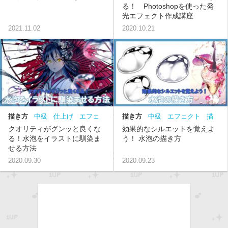
る！ Photoshopを使った発
光エフェクト作成講座
2021.11.02
2020.10.21
描き方
中級
仕上げ
エフェ
描き方
中級
エフェクト
描
クト
き方
クオリティがグンッと良くな
効果的なシルエットを覚えよ
る！水泡をイラストに馴染ま
う！ 水泡の描き方
せる方法
2020.09.30
2020.09.23