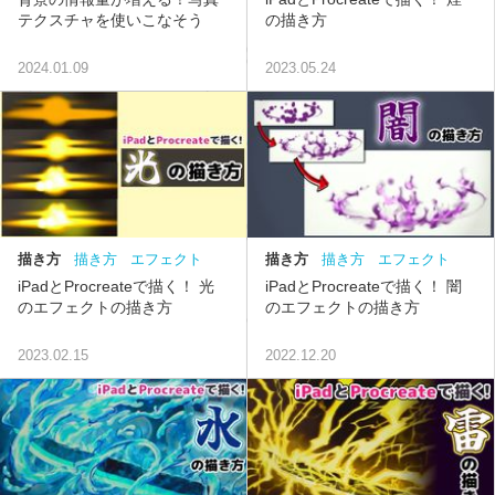
テクスチャを使いこなそう
の描き方
2024.01.09
2023.05.24
描き方
描き方
エフェクト
描き方
描き方
エフェクト
中級
中級
iPadとProcreateで描く！ 光
iPadとProcreateで描く！ 闇
のエフェクトの描き方
のエフェクトの描き方
2023.02.15
2022.12.20