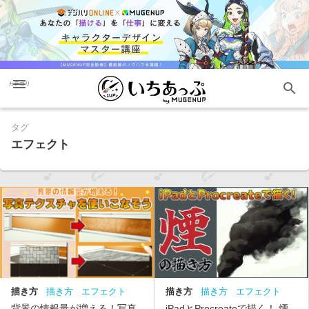
menu
search
カテゴリ
タグ
エフェクト
描き方
描き方
エフェクト
描き方
描き方
エフェクト
中級
中級
背景の情報量が増える！写真
iPadとProcreateで描く！ 煙